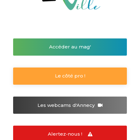
Accéder au mag'
Le côté pro !
Les webcams
d'Annecy
Alertez-nous !