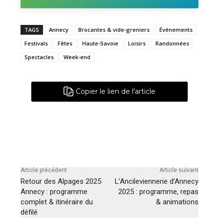
TAGS
Annecy
Brocantes & vide-greniers
Événements
Festivals
Fêtes
Haute-Savoie
Loisirs
Randonnées
Spectacles
Week-end
Copier le lien de l'article
Article précédent
Article suivant
Retour des Alpages 2025
L’Ancileviennerie d’Annecy
Annecy : programme
2025 : programme, repas
complet & itinéraire du
& animations
défilé