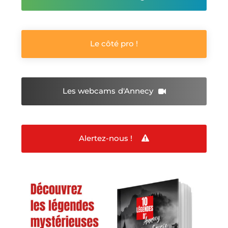
Le côté pro !
Les webcams
d'Annecy
Alertez-nous !