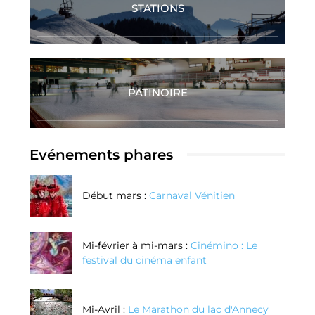
STATIONS
PATINOIRE
Evénements phares
Début mars :
Carnaval Vénitien
Mi-février à mi-mars :
Cinémino : Le
festival du cinéma enfant
Mi-Avril :
Le Marathon du lac d'Annecy