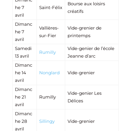
Bourse aux loisirs
he 7
Saint-Félix
créatifs
avril
Dimanc
Vallières-
Vide-grenier de
he 7
sur-Fier
printemps
avril
Samedi
Vide-genier de l’école
Rumilly
13 avril
Jeanne d’arc
Dimanc
he 14
Nonglard
Vide-grenier
avril
Dimanc
Vide-genier Les
he 21
Rumilly
Délices
avril
Dimanc
he 28
Sillingy
Vide-grenier
avril