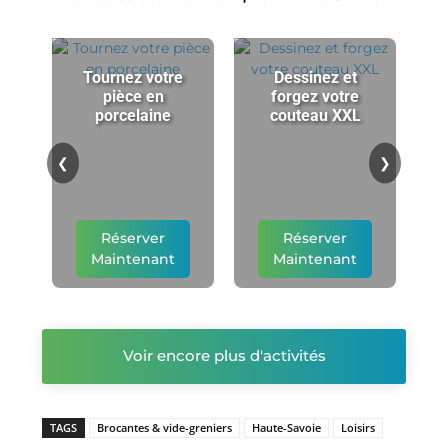
Tournez votre
Dessinez et
pièce en
forgez votre
porcelaine
couteau XXL
p
❮
❯
Réserver
Réserver
Maintenant
Maintenant
Voir encore plus d'activités
TAGS
Brocantes & vide-greniers
Haute-Savoie
Loisirs