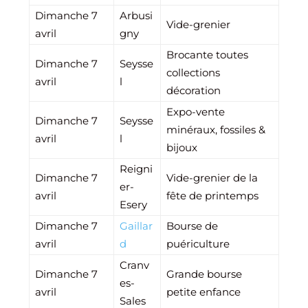
Dimanche 7
Arbusi
Vide-grenier
avril
gny
Brocante toutes
Dimanche 7
Seysse
collections
avril
l
décoration
Expo-vente
Dimanche 7
Seysse
minéraux, fossiles &
avril
l
bijoux
Reigni
Dimanche 7
Vide-grenier de la
er-
avril
fête de printemps
Esery
Dimanche 7
Gaillar
Bourse de
avril
d
puériculture
Cranv
Dimanche 7
Grande bourse
es-
avril
petite enfance
Sales