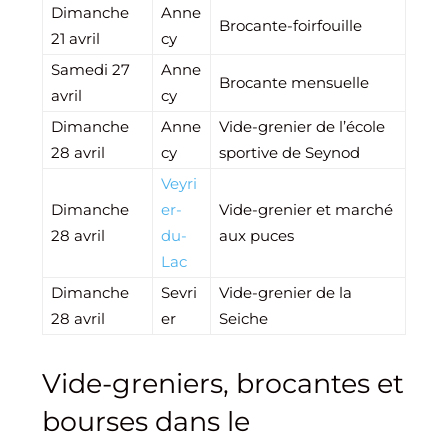
Dimanche
Anne
Brocante-foirfouille
21 avril
cy
Samedi 27
Anne
Brocante mensuelle
avril
cy
Dimanche
Anne
Vide-grenier de l’école
28 avril
cy
sportive de Seynod
Veyri
Dimanche
er-
Vide-grenier et marché
28 avril
du-
aux puces
Lac
Dimanche
Sevri
Vide-grenier de la
28 avril
er
Seiche
Vide-greniers, brocantes et
bourses dans le