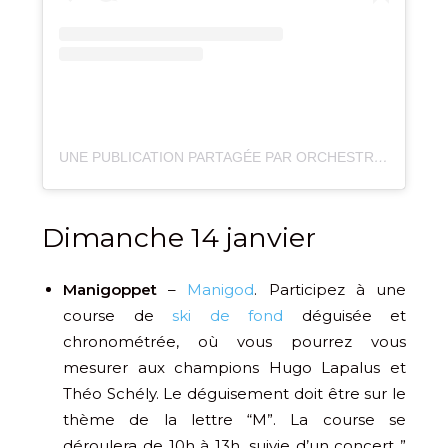
UNE PUBLICATION PARTAGÉE PAR ORCHESTRE DES PAYS DE SAVOIE (@ORCHESTREDESPAYSDESAVOIE)
Dimanche 14 janvier
Manigoppet
–
Manigod
. Participez à une
course de
ski de fond
déguisée et
chronométrée, où vous pourrez vous
mesurer aux champions Hugo Lapalus et
Théo Schély. Le déguisement doit être sur le
thème de la lettre “M”. La course se
déroulera de 10h à 13h, suivie d’un concert ”