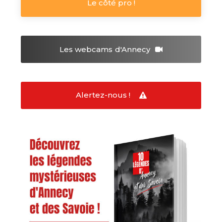
Le côté pro !
Les webcams
d'Annecy
Alertez-nous !