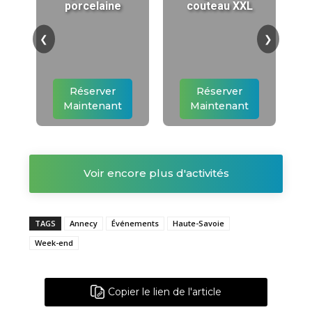
porcelaine
couteau XXL
❮
❯
Réserver
Réserver
Maintenant
Maintenant
Voir encore plus d'activités
TAGS
Annecy
Événements
Haute-Savoie
Week-end
Copier le lien de l'article