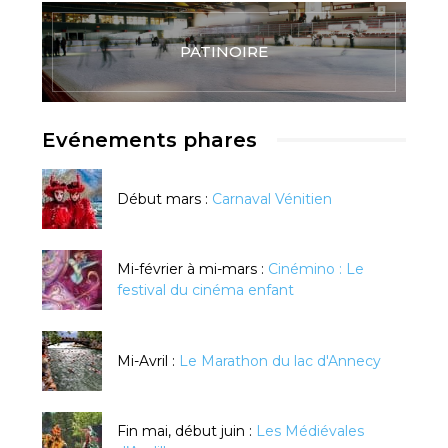
PATINOIRE
Evénements phares
Début mars :
Carnaval Vénitien
Mi-février à mi-mars :
Cinémino : Le
festival du cinéma enfant
Mi-Avril :
Le Marathon du lac d'Annecy
Fin mai, début juin :
Les Médiévales