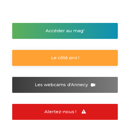
Accéder au mag'
Le côté pro !
Les webcams
d'Annecy
Alertez-nous !