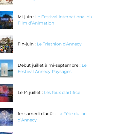
Mi-juin :
Le Festival International du
Film d’Animation
Fin-juin :
Le Triathlon d'Annecy
Début juillet à mi-septembre :
Le
Réalisez vos
Réalisez votre
Festival Annecy Paysages
couteaux au
bague en
oix grâce à la
argent texturé
Le 14 juillet :
Les feux d’artifice
echnique de
enlèvement de
matière
1er samedi d’août :
La Fête du lac
d’Annecy
Réserver
Réserver