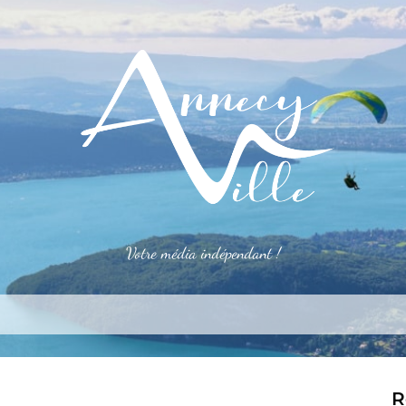
Votre média indépendant !
rner
S’installer
Le mag
Côté pro
Aler
R