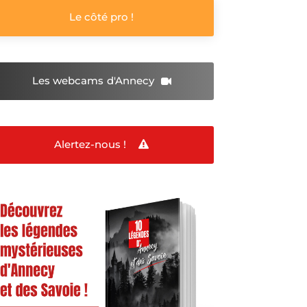
Le côté pro !
Les webcams
d'Annecy
Alertez-nous !