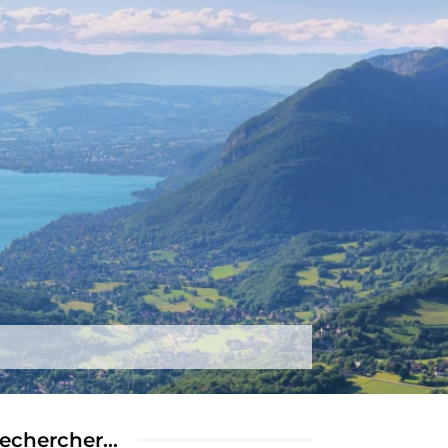
tez-nous
Plus
echercher…