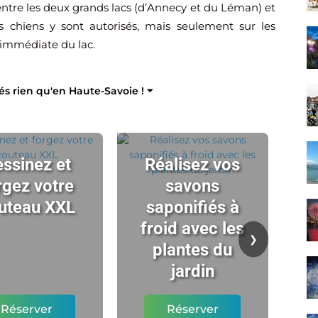
 entre les deux grands lacs (d’Annecy et du Léman) et
s chiens y sont autorisés, mais seulement sur les
 immédiate du lac.
tés rien qu'en Haute-Savoie ! ⏷
ssinez et
Réalisez vos
rgez votre
savons
uteau XXL
saponifiés à
ch
froid avec les
t
❯
plantes du
l'
jardin
Réserver
Réserver