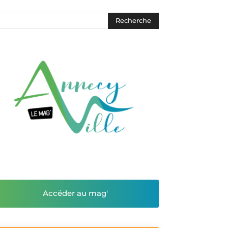
Accéder au mag'