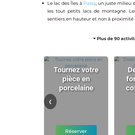
Le lac des Îles à
Passy
, un juste milieu
les tout petits lacs de montagne. Le
sentiers en hauteur et non à proximité
⏷ Plus de 90 activi
Tournez votre
De
pièce en
fo
porcelaine
co
❮
Réserver