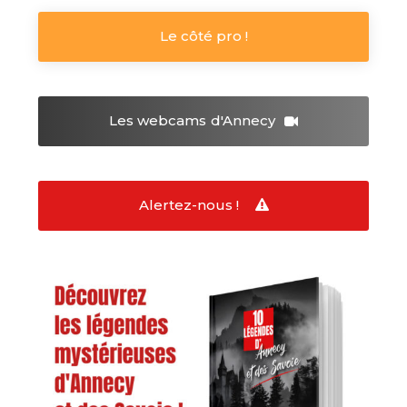
Le côté pro !
Les webcams
d'Annecy
Alertez-nous !