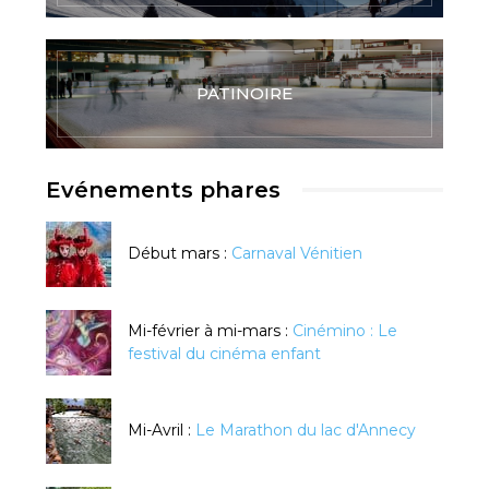
PATINOIRE
Evénements phares
Début mars :
Carnaval Vénitien
Mi-février à mi-mars :
Cinémino : Le
festival du cinéma enfant
Mi-Avril :
Le Marathon du lac d'Annecy