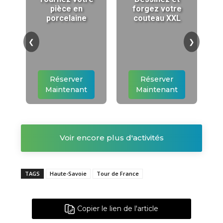
pièce en
forgez votre
porcelaine
couteau XXL
❮
❯
Réserver
Réserver
Maintenant
Maintenant
Voir encore plus d'activités
TAGS
Haute-Savoie
Tour de France
Copier le lien de l'article