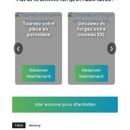
Tournez votre
Dessinez et
pièce en
forgez votre
porcelaine
couteau XXL
❮
❯
Réserver
Réserver
Maintenant
Maintenant
Voir encore plus d'activités
TAGS
Annecy