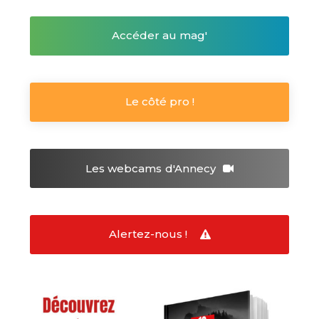
Accéder au mag'
Le côté pro !
Les webcams
d'Annecy
Alertez-nous !