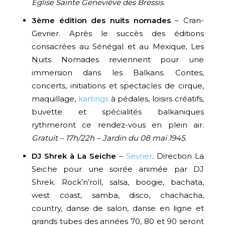
Église Sainte Geneviève des Bressis.
3ème édition des nuits nomades
– Cran-
Gevrier. Après le succès des éditions
consacrées au Sénégal et au Mexique, Les
Nuits Nomades reviennent pour une
immersion dans les Balkans. Contes,
concerts, initiations et spectacles de cirque,
maquillage,
kartings
à pédales, loisirs créatifs,
buvette et spécialités balkaniques
rythmeront ce rendez-vous en plein air.
Gratuit – 17h/22h – Jardin du 08 mai 1945.
DJ Shrek à La Seiche
–
Sevrier
. Direction La
Seiche pour une soirée animée par DJ
Shrek. Rock’n’roll, salsa, boogie, bachata,
west coast, samba, disco, chachacha,
country, danse de salon, danse en ligne et
grands tubes des années 70, 80 et 90 seront