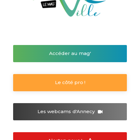
Accéder au mag'
Le côté pro !
Les webcams
d'Annecy