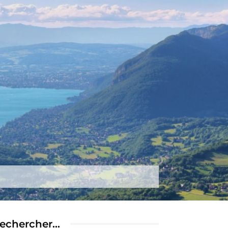
tez-nous
Plus
echercher…