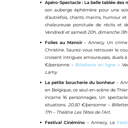
Apéro-Spectacle : La belle tablée des 
son auberge éphémère pour une soirée
d’autrefois, chants marins, humour e
chaleureuse ponctuée de récits et 
Vendredi et samedi 20h, dimanche 13h –
Folies au Manoir
– Annecy. Un crime
Christine. Saurez-vous retrouver le c
croisent intrigues amoureuses, duels à
€/personne –
Billetterie en ligne
–
Ve
Lamy.
La petite boucherie du bonheur
– Ann
en Belgique, ce seul-en-scène de Thier
incarne 16 personnages. Un spectacle 
situations.
20,50 €/personne – Billett
17h – Théâtre Les Têtes de l’Art.
Festival Cinémino
– Annecy. Le
Fest