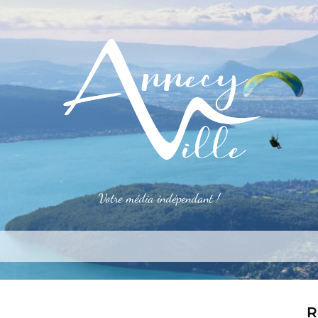
Votre média indépendant !
rner
S’installer
Le mag
Côté pro
Aler
R