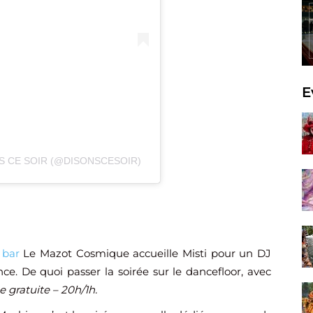
E
S CE SOIR (@DISONSCESOIR)
e
bar
Le Mazot Cosmique accueille Misti pour un DJ
ce. De quoi passer la soirée sur le dancefloor, avec
e gratuite – 20h/1h.