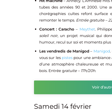
Hit machine
– Annecy. L’Amnésie Hits M
tubes des années 90 et 2000. Une am
chorégraphies cultes refont surface
remonter le temps.
Entrée gratuite – 2
Concert : Caracho
–
Meythet
. Philip
soleil noir
, un projet musical qui do
humour, recul sur soi et moments plu
Les vendredis de Manigod
–
Manigod
.
vous sur les
pistes
pour une ambiance à p
d’une atmosphère chaleureuse et musi
bois. Entrée g
ratuite – 17h/20h.
Voir d’aut
Samedi 14 février