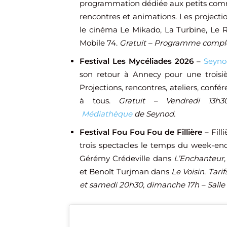
programmation dédiée aux petits comm
rencontres et animations. Les projectio
le cinéma Le Mikado, La Turbine, Le Ra
Mobile 74.
Gratuit – Programme compl
Festival Les Mycéliades 2026
–
Seyn
son retour à Annecy pour une troisiè
Projections, rencontres, ateliers, conf
à tous.
Gratuit – Vendredi 13h3
Médiathèque
de Seynod.
Festival Fou Fou Fou de Fillière
– Fill
trois spectacles le temps du week-end
Gérémy Crédeville dans
L’Enchanteur
et Benoît Turjman dans
Le Voisin
.
Tarif
et samedi 20h30, dimanche 17h – Salle