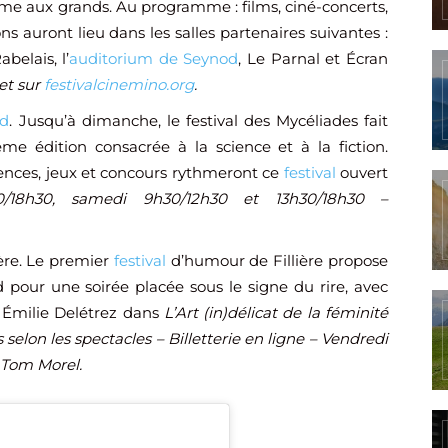
e aux grands. Au programme : films, ciné-concerts,
ns auront lieu dans les salles partenaires suivantes :
belais, l’
auditorium de Seynod
, Le Parnal et Écran
et sur
festivalcinemino.org
.
od
. Jusqu’à dimanche, le festival des Mycéliades fait
me édition consacrée à la science et à la fiction.
érences, jeux et concours rythmeront ce
festival
ouvert
0/18h30, samedi 9h30/12h30 et 13h30/18h30 –
ière. Le premier
festival
d’humour de Fillière propose
 pour une soirée placée sous le signe du rire, avec
, Émilie Delétrez dans
L’Art (in)délicat de la féminité
s selon les spectacles – Billetterie en ligne – Vendredi
 Tom Morel.