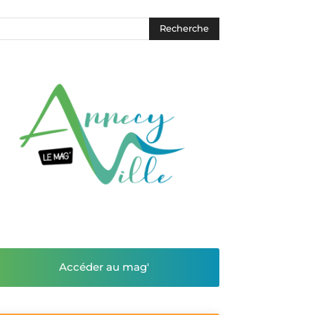
Accéder au mag'