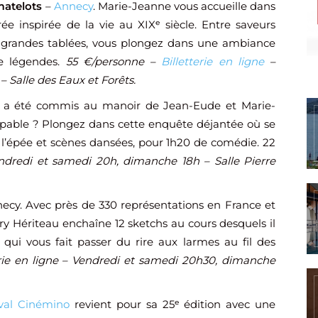
matelots
–
Annecy
. Marie-Jeanne vous accueille dans
 inspirée de la vie au XIXᵉ siècle. Entre saveurs
t grandes tablées, vous plongez dans une ambiance
de légendes.
55 €/personne –
Billetterie en ligne
–
 Salle des Eaux et Forêts.
 a été commis au manoir de Jean-Eude et Marie-
oupable ? Plongez dans cette enquête déjantée où se
 l’épée et scènes dansées, pour 1h20 de comédie. 22
ndredi et samedi 20h, dimanche 18h – Salle Pierre
ecy. Avec près de 330 représentations en France et
ry Hériteau enchaîne 12 sketchs au cours desquels il
qui vous fait passer du rire aux larmes au fil des
erie en ligne – Vendredi et samedi 20h30, dimanche
ival Cinémino
revient pour sa 25ᵉ édition avec une