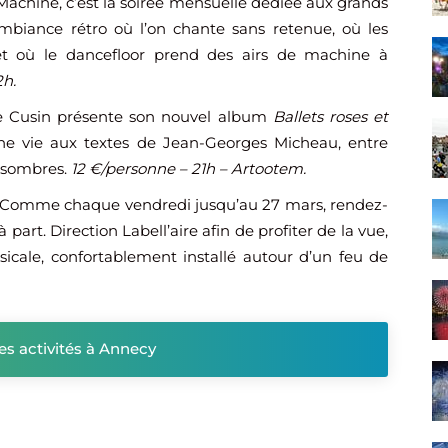
achine, c’est la soirée mensuelle dédiée aux grands
biance rétro où l’on chante sans retenue, où les
 et où le dancefloor prend des airs de machine à
2h.
pe Cusin présente son nouvel album
Ballets roses et
nne vie aux textes de Jean-Georges Micheau, entre
s sombres.
12 €/personne – 21h – Artootem.
 Comme chaque vendredi jusqu’au 27 mars, rendez-
art. Direction Labell’aire afin de profiter de la vue,
cale, confortablement installé autour d’un feu de
res activités à Annecy