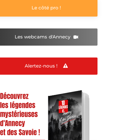
Le côté pro !
Les webcams
d'Annecy
Alertez-nous !