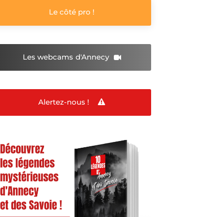
Le côté pro !
Les webcams
d'Annecy
Alertez-nous !