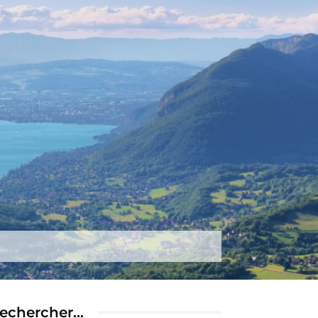
tez-nous
Plus
echercher…