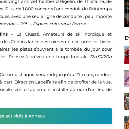
uis vingt ans, cet héritier d’Higelin, de Thiéfaine, de
s. Plus de 1 800 concerts l’ont conduit du Printemps
dues, avec une seule ligne de conduite : peu importe
rsonne – 20h – Espace culturel la Ferme.
ins
– La Clusaz. Amateurs de ski nordique et
E
des Confins lance des soirées en nocturne cet hiver.
aires, les pistes s’ouvrent à la tombée du jour pour
iles. Pensez à prévoir une lampe frontale.
17h30/20h
 Comme chaque vendredi jusqu’au 27 mars, rendez-
art. Direction Labell’aire afin de profiter de la vue,
cale, confortablement installé autour d’un feu de
res activités à Annecy