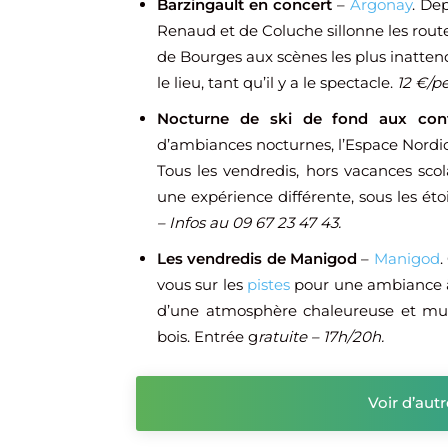
Barzingault en concert
–
Argonay
. Dep
Renaud et de Coluche sillonne les route
de Bourges aux scènes les plus inatten
le lieu, tant qu’il y a le spectacle.
12 €/pe
Nocturne de ski de fond aux conf
d’ambiances nocturnes, l’Espace Nordic 
Tous les vendredis, hors vacances scol
une expérience différente, sous les éto
– Infos au 09 67 23 47 43.
Les vendredis de Manigod
–
Manigod
.
vous sur les
pistes
pour une ambiance à p
d’une atmosphère chaleureuse et musi
bois. Entrée g
ratuite – 17h/20h.
Voir d’aut