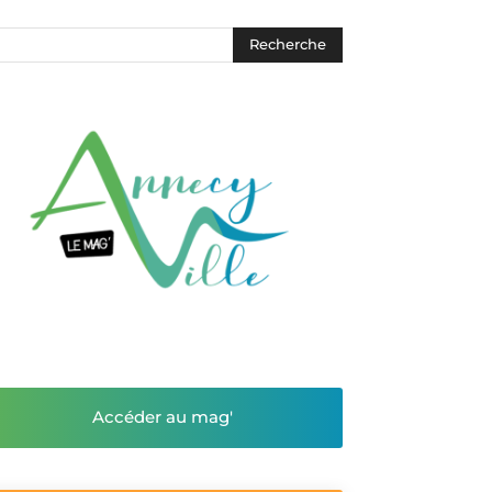
Accéder au mag'