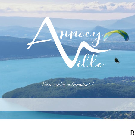
Votre média indépendant !
rner
S’installer
Le mag
Côté pro
Aler
R