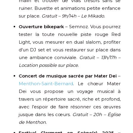
malin et trouver de vrais trésors sans se
ruiner. Buvette et animations petite enfance
sur place.
Gratuit – 9h/14h – Le Mikado.
Ouverture bikepark
– Semnoz. Vous pourrez
tester la toute nouvelle piste rouge Red
Light, vous mesurer en dual slalom, profiter
d’un DJ set et vous restaurer sur place dans
une ambiance conviviale.
Gratuit – 13h/17h –
Location possible sur place.
Concert de musique sacrée par Mater Dei
–
Menthon-Saint-Bernard
. Le chœur Mater
Dei vous propose un voyage musical à
travers un répertoire sacré, riche et profond,
avec l’espoir de faire résonner ces œuvres
jusque dans les cœurs.
Gratuit – 20h – Église
de Menthon.
Festival Clermont en Scène(s) 2025 –