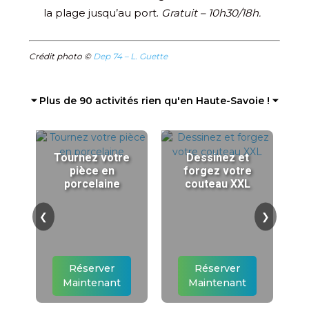
la plage jusqu’au port.
Gratuit – 10h30/18h.
Crédit photo ©
Dep 74 – L. Guette
⏷ Plus de 90 activités rien qu'en Haute-Savoie ! ⏷
Tournez votre
Dessinez et
pièce en
forgez votre
porcelaine
couteau XXL
❮
❯
Réserver
Réserver
Maintenant
Maintenant