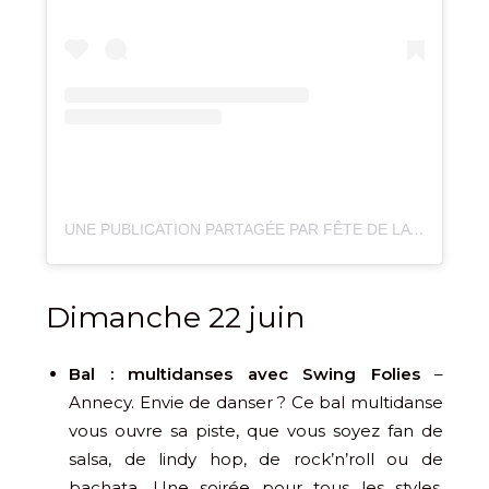
UNE PUBLICATION PARTAGÉE PAR FÊTE DE LA MUSIQUE (@FETEMUSIQUE)
Dimanche 22 juin
Bal : multidanses avec Swing Folies
–
Annecy. Envie de danser ? Ce bal multidanse
vous ouvre sa piste, que vous soyez fan de
salsa, de lindy hop, de rock’n’roll ou de
bachata. Une soirée pour tous les styles,