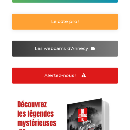
Le côté pro !
Les webcams
d'Annecy
Alertez-nous !