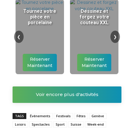
Tournez votre
Dessinez et
pièce en
forgez votre
porcelaine
couteau XXL
❮
❯
Réserver
Réserver
Maintenant
Maintenant
Voir encore plus d'activités
TAGS
Événements
Festivals
Fêtes
Genève
Loisirs
Spectacles
Sport
Suisse
Week-end