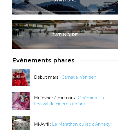
PATINOIRE
Evénements phares
Début mars :
Carnaval Vénitien
Mi-février à mi-mars :
Cinémino : Le
festival du cinéma enfant
Mi-Avril :
Le Marathon du lac d'Annecy