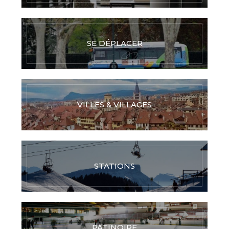
SE DÉPLACER
VILLES & VILLAGES
STATIONS
PATINOIRE