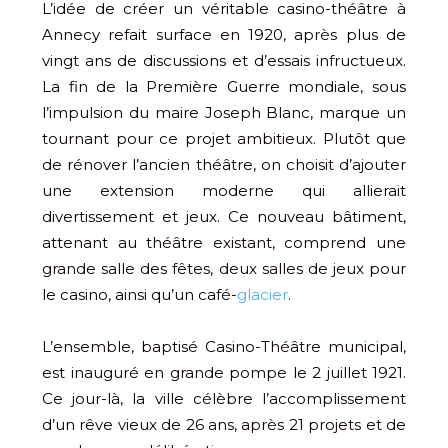
L’idée de créer un véritable casino-théâtre à
Annecy refait surface en 1920, après plus de
vingt ans de discussions et d’essais infructueux.
La fin de la Première Guerre mondiale, sous
l’impulsion du maire Joseph Blanc, marque un
tournant pour ce projet ambitieux. Plutôt que
de rénover l’ancien théâtre, on choisit d’ajouter
une extension moderne qui allierait
divertissement et jeux. Ce nouveau bâtiment,
attenant au théâtre existant, comprend une
grande salle des fêtes, deux salles de jeux pour
le casino, ainsi qu’un café-
glacier
.
L’ensemble, baptisé Casino-Théâtre municipal,
est inauguré en grande pompe le 2 juillet 1921​.
Ce jour-là, la ville célèbre l’accomplissement
d’un rêve vieux de 26 ans, après 21 projets et de