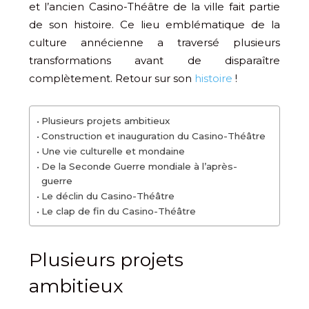
et l’ancien Casino-Théâtre de la ville fait partie
de son histoire. Ce lieu emblématique de la
culture annécienne a traversé plusieurs
transformations avant de disparaître
complètement. Retour sur son
histoire
!
Plusieurs projets ambitieux
Construction et inauguration du Casino-Théâtre
Une vie culturelle et mondaine
De la Seconde Guerre mondiale à l’après-
guerre
Le déclin du Casino-Théâtre
Le clap de fin du Casino-Théâtre
Plusieurs projets
ambitieux