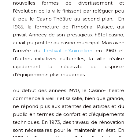
nouvelles formes de divertissement et
l’évolution de la ville finissent par reléguer peu
à peu le Casino-Théâtre au second plan… En
1965, la fermeture de l’Impérial Palace, qui
privait Annecy de son prestigieux hôtel-casino,
aurait pu profiter au casino municipal. Mais avec
l’arrivée du
Festival d’Animation
en 1960 et
d’autres initiatives culturelles, la ville réalise
rapidement la nécessité de disposer
d’équipements plus modernes.
Au début des années 1970, le Casino-Théâtre
commence à vieillir et sa salle, bien que grande,
ne répond plus aux attentes des artistes et du
public en termes de confort et d’équipements
techniques. En 1973, des travaux de rénovation
sont nécessaires pour le maintenir en état. En