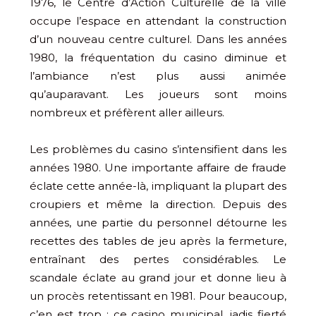
1976, le Centre d’Action Culturelle de la ville
occupe l’espace en attendant la construction
d’un nouveau centre culturel. Dans les années
1980, la fréquentation du casino diminue et
l’ambiance n’est plus aussi animée
qu’auparavant. Les joueurs sont moins
nombreux et préfèrent aller ailleurs.
Les problèmes du casino s’intensifient dans les
années 1980. Une importante affaire de fraude
éclate cette année-là, impliquant la plupart des
croupiers et même la direction. Depuis des
années, une partie du personnel détourne les
recettes des tables de jeu après la fermeture,
entraînant des pertes considérables. Le
scandale éclate au grand jour et donne lieu à
un procès retentissant en 1981​. Pour beaucoup,
c’en est trop : ce casino municipal, jadis fierté