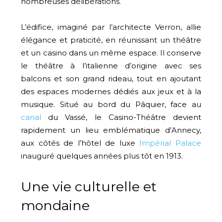
nombreuses délibérations.
L’édifice, imaginé par l’architecte Verron, allie
élégance et praticité, en réunissant un théâtre
et un casino dans un même espace. Il conserve
le théâtre à l’italienne d’origine avec ses
balcons et son grand rideau, tout en ajoutant
des espaces modernes dédiés aux jeux et à la
musique. Situé au bord du Pâquier, face au
canal
du Vassé, le Casino-Théâtre devient
rapidement un lieu emblématique d’Annecy,
aux côtés de l’hôtel de luxe
Impérial Palace
inauguré quelques années plus tôt en 1913​.
Une vie culturelle et
mondaine