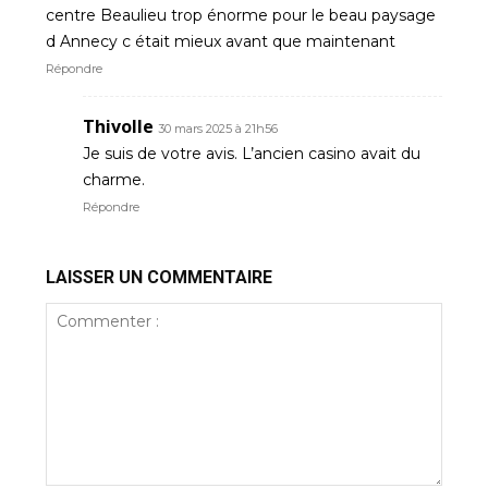
centre Beaulieu trop énorme pour le beau paysage
d Annecy c était mieux avant que maintenant
Répondre
Thivolle
30 mars 2025 à 21h56
Je suis de votre avis. L’ancien casino avait du
charme.
Répondre
LAISSER UN COMMENTAIRE