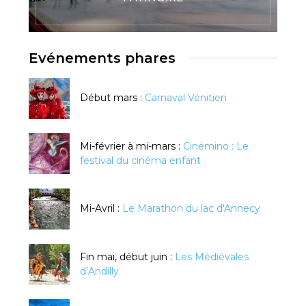
Evénements phares
Début mars :
Carnaval Vénitien
Mi-février à mi-mars :
Cinémino : Le
festival du cinéma enfant
Mi-Avril :
Le Marathon du lac d'Annecy
Fin mai, début juin :
Les Médiévales
d’Andilly