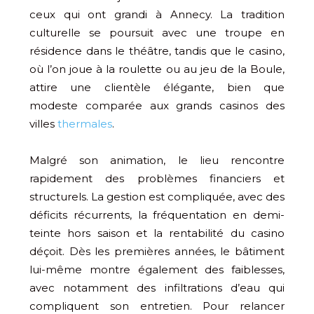
ceux qui ont grandi à Annecy. La tradition
culturelle se poursuit avec une troupe en
résidence dans le théâtre, tandis que le casino,
où l’on joue à la roulette ou au jeu de la Boule,
attire une clientèle élégante, bien que
modeste comparée aux grands casinos des
villes
thermales
.
Malgré son animation, le lieu rencontre
rapidement des problèmes financiers et
structurels. La gestion est compliquée, avec des
déficits récurrents, la fréquentation en demi-
teinte hors saison et la rentabilité du casino
déçoit. Dès les premières années, le bâtiment
lui-même montre également des faiblesses,
avec notamment des infiltrations d’eau qui
compliquent son entretien. Pour relancer