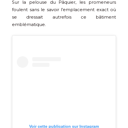
Sur la pelouse du Pâquier, les promeneurs
foulent sans le savoir l’emplacement exact où
se dressait autrefois ce bâtiment
emblématique.
Voir cette publication sur Instagram