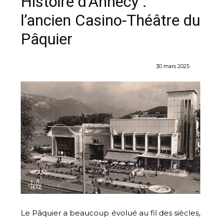
Histoire d’Annecy :
l’ancien Casino-Théâtre du
Pâquier
30 mars 2025
Le Pâquier a beaucoup évolué au fil des siècles,