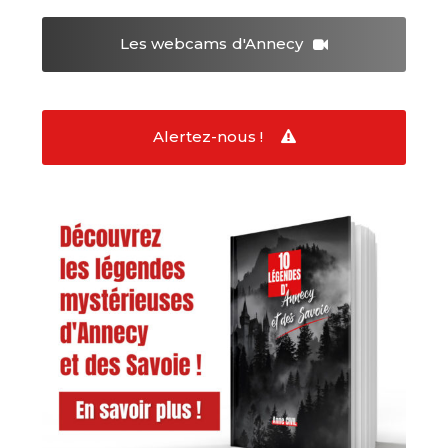
Les webcams
d'Annecy
Alertez-nous !