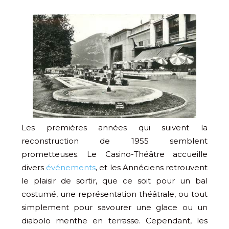
Les premières années qui suivent la
reconstruction de 1955 semblent
prometteuses. Le Casino-Théâtre accueille
divers
événements
, et les Annéciens retrouvent
le plaisir de sortir, que ce soit pour un bal
costumé, une représentation théâtrale, ou tout
simplement pour savourer une glace ou un
diabolo menthe en terrasse. Cependant, les