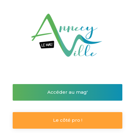
Accéder au mag'
Le côté pro !