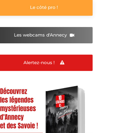
Le côté pro !
Les webcams
d'Annecy
Alertez-nous !