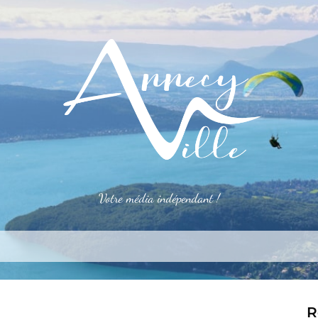
Votre média indépendant !
rner
S’installer
Le mag
Côté pro
Aler
R