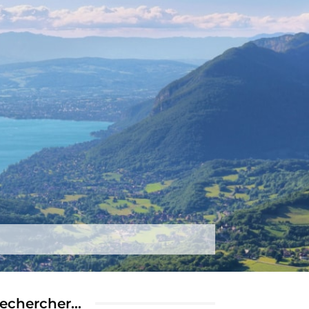
tez-nous
Plus
echercher…