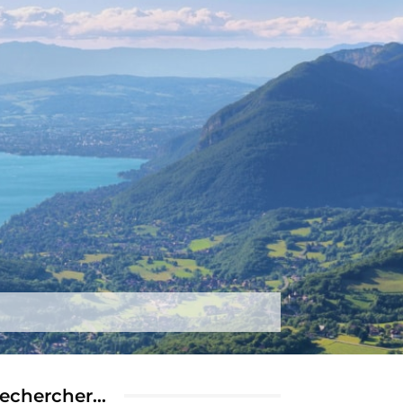
tez-nous
Plus
echercher…