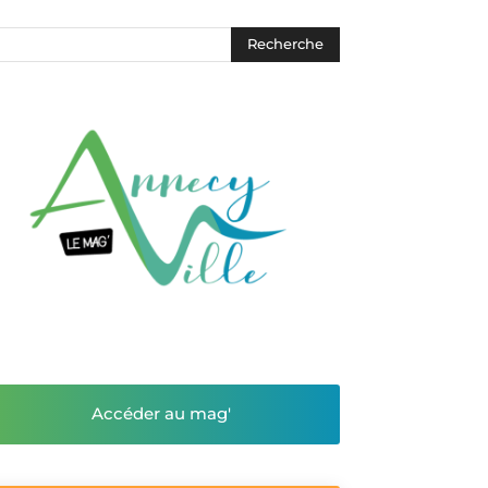
Accéder au mag'