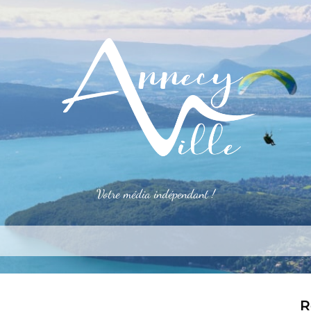
Votre média indépendant !
rner
S’installer
Le mag
Côté pro
Aler
R