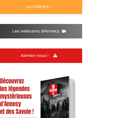
Le côté pro !
Les webcams
d'Annecy
Alertez-nous !