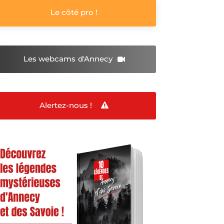
Le côté pro !
Les webcams
d'Annecy
Alertez-nous !