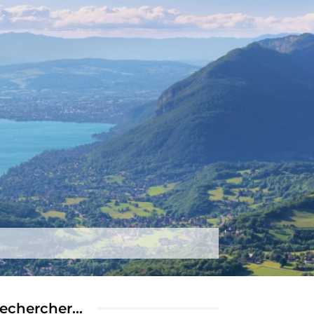
tez-nous
Plus
echercher…