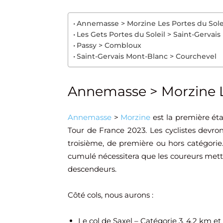
Annemasse > Morzine Les Portes du Sole
Les Gets Portes du Soleil > Saint-Gervai
Passy > Combloux
Saint-Gervais Mont-Blanc > Courchevel
Annemasse > Morzine Le
Annemasse
>
Morzine
est la première éta
Tour de France 2023. Les cyclistes devron
troisième, de première ou hors catégorie
cumulé nécessitera que les coureurs mette
descendeurs.
Côté cols, nous aurons :
Le col de Saxel – Catégorie 3, 4,2 km e