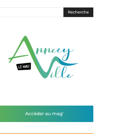
Accéder au mag'