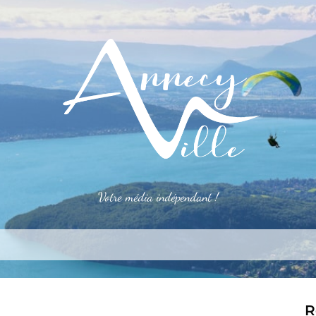
Votre média indépendant !
rner
S’installer
Le mag
Côté pro
Aler
R