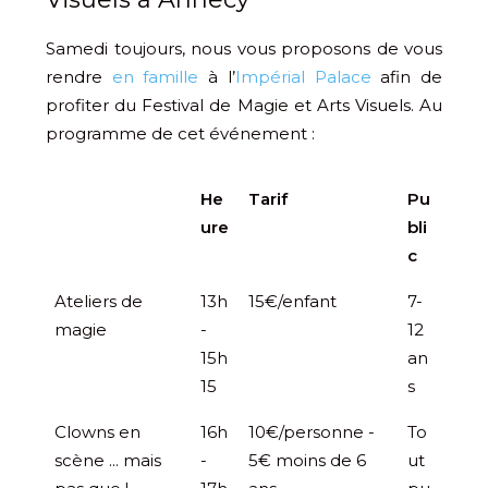
Samedi toujours, nous vous proposons de vous
rendre
en famille
à l’
Impérial Palace
afin de
profiter du Festival de Magie et Arts Visuels. Au
programme de cet événement :
He
Tarif
Pu
ure
bli
c
Ateliers de
13h
15€/enfant
7-
magie
-
12
15h
an
15
s
Clowns en
16h
10€/personne -
To
scène ... mais
-
5€ moins de 6
ut