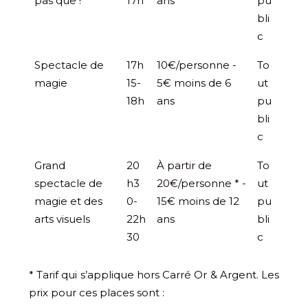
pas que !
17h
ans
pu
bli
c
Spectacle de
17h
10€/personne -
To
magie
15-
5€ moins de 6
ut
18h
ans
pu
bli
c
Grand
20
À partir de
To
spectacle de
h3
20€/personne * -
ut
magie et des
0-
15€ moins de 12
pu
arts visuels
22h
ans
bli
30
c
* Tarif qui s’applique hors Carré Or & Argent. Les
prix pour ces places sont :