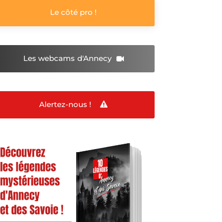
Le côté pro !
Les webcams
d'Annecy
Alertez-nous !