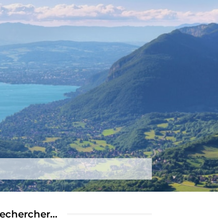
tez-nous
Plus
echercher…