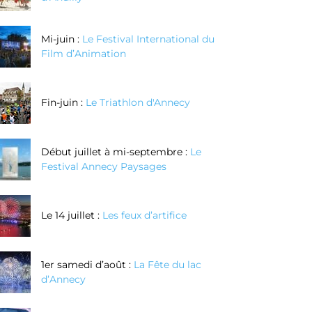
Mi-juin :
Le Festival International du
Film d’Animation
Fin-juin :
Le Triathlon d'Annecy
Début juillet à mi-septembre :
Le
Festival Annecy Paysages
Le 14 juillet :
Les feux d’artifice
1er samedi d’août :
La Fête du lac
Réalisez vos
Réalisez votre
d’Annecy
couteaux au
bague en