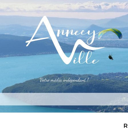
Votre média indépendant !
rner
S’installer
Le mag
Côté pro
Aler
R