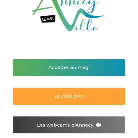
Accéder au mag'
Le côté pro !
Les webcams
d'Annecy