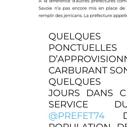
À la différence d’autres préfectures co
Savoie n’a pas encore mis en place de m
remplir des jerricans. La préfecture appelle
QUELQUES
PONCTUELLES
D’APPROVI
CARBURANT SON
QUELQUES
JOURS DANS CE
SERVICE DU
@PREFET74
DE
POPULATION D