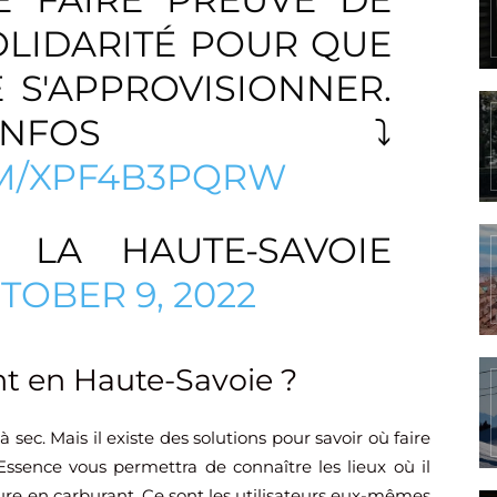
OLIDARITÉ POUR QUE
 S'APPROVISIONNER.
FOS ⤵️
OM/XPF4B3PQRW
 LA HAUTE-SAVOIE
TOBER 9, 2022
t en Haute-Savoie ?
 sec. Mais il existe des solutions pour savoir où faire
Essence vous permettra de connaître les lieux où il
ture en carburant. Ce sont les utilisateurs eux-mêmes