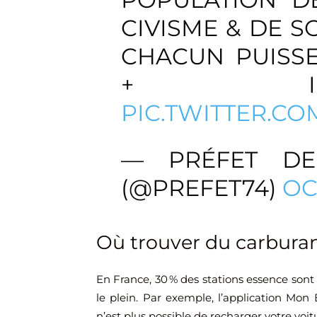
CIVISME & DE S
CHACUN PUISSE
+ IN
PIC.TWITTER.C
— PRÉFET DE
(@PREFET74)
OC
Où trouver du carburan
En France, 30 % des stations essence sont à
le plein. Par exemple, l’application Mon 
n’est plus possible de recharger votre voi