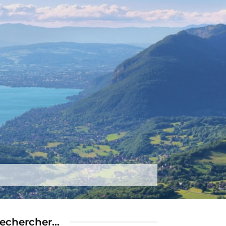
tez-nous
Plus
echercher…