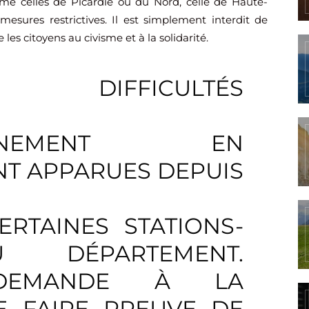
mme celles de Picardie ou du Nord, celle de Haute-
esures restrictives. Il est simplement interdit de
 les citoyens au civisme et à la solidarité.
 DIFFICULTÉS
SIONNEMENT EN
T APPARUES DEPUIS
RTAINES STATIONS-
 DÉPARTEMENT.
MANDE À LA
E FAIRE PREUVE DE