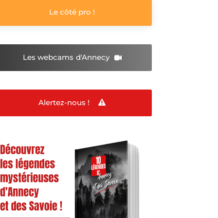
Le côté pro !
Les webcams
d'Annecy
Alertez-nous !