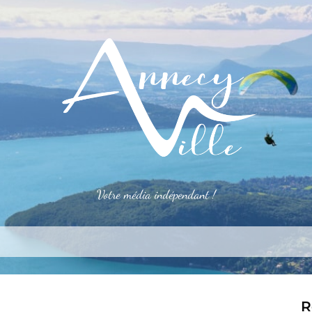
Votre média indépendant !
rner
S’installer
Le mag
Côté pro
Aler
R