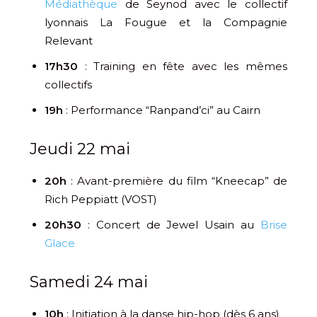
Médiathèque
de Seynod avec le collectif
lyonnais La Fougue et la Compagnie
Relevant
17h30
: Training en fête avec les mêmes
collectifs
19h
: Performance “Ranpand’ci” au Cairn
Jeudi 22 mai
20h
: Avant-première du film “Kneecap” de
Rich Peppiatt (VOST)
20h30
: Concert de Jewel Usain au
Brise
Glace
Samedi 24 mai
10h
: Initiation à la danse hip-hop (dès 6 ans)