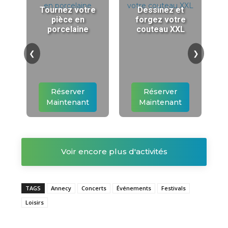
Tournez votre
Dessinez et
pièce en
forgez votre
porcelaine
couteau XXL
❮
❯
Réserver
Réserver
Maintenant
Maintenant
Voir encore plus d'activités
TAGS
Annecy
Concerts
Événements
Festivals
Loisirs