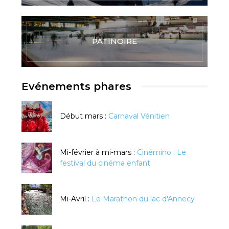
PATINOIRE
Evénements phares
Début mars :
Carnaval Vénitien
Mi-février à mi-mars :
Cinémino : Le
festival du cinéma enfant
Mi-Avril :
Le Marathon du lac d'Annecy