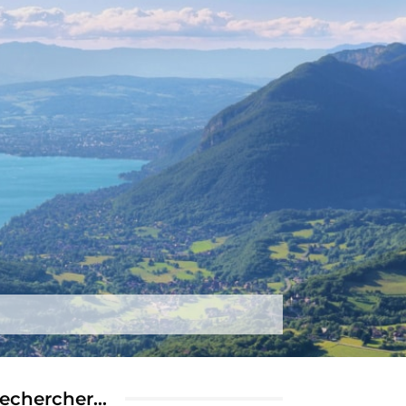
tez-nous
Plus
echercher…