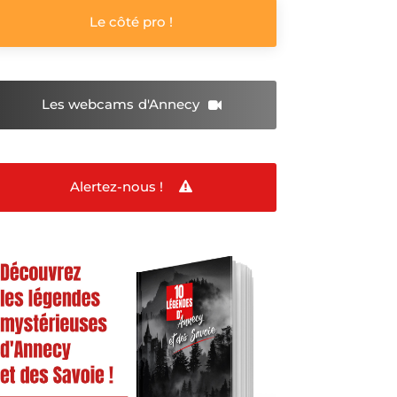
Le côté pro !
Les webcams
d'Annecy
Alertez-nous !