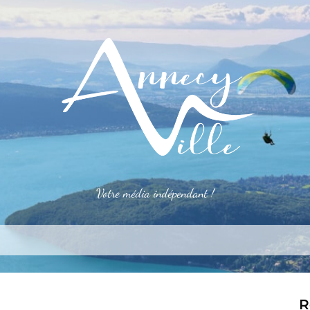
Votre média indépendant !
rner
S’installer
Le mag
Côté pro
Aler
R