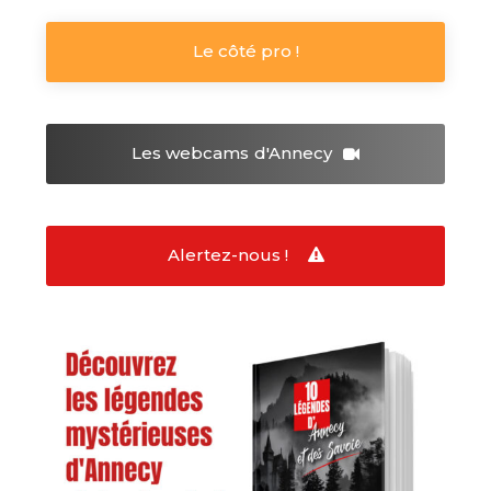
Le côté pro !
Les webcams
d'Annecy
Alertez-nous !