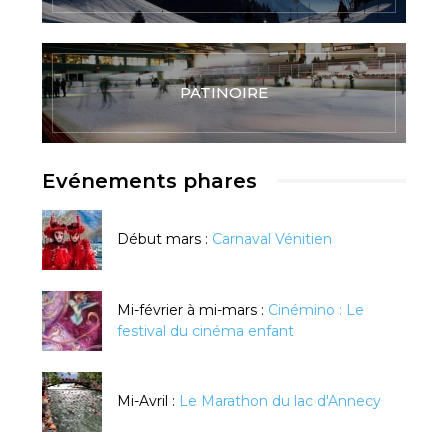
PATINOIRE
Evénements phares
Début mars :
Carnaval Vénitien
Mi-février à mi-mars :
Cinémino : Le
festival du cinéma enfant
Mi-Avril :
Le Marathon du lac d'Annecy