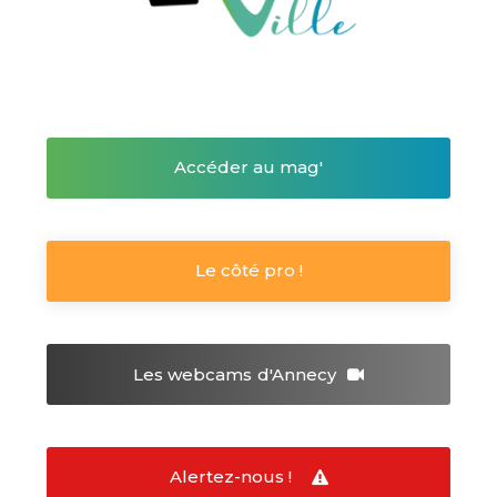
Accéder au mag'
Le côté pro !
Les webcams
d'Annecy
Alertez-nous !