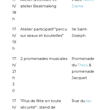
h/
atelier Beatmaking
Dame
18
h
17
Atelier participatif "percu
Ile Saint-
h/
sur seaux et bouteilles"
Joseph
19
h
17
2 promenades musicales
Promenade
h/
du
Thiou
&
21
promenade
h
Jacquet
3
0
17
"Plus de fête en toute
Rue du
lac
h/
sécurité" : stand de