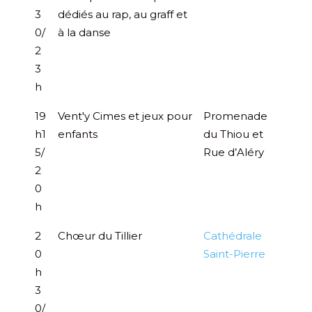
3
dédiés au rap, au graff et
0/
à la danse
2
3
h
19
Vent'y Cimes et jeux pour
Promenade
h1
enfants
du Thiou et
5/
Rue d’Aléry
2
0
h
2
Chœur du Tillier
Cathédrale
0
Saint-Pierre
h
3
0/