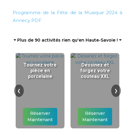
Programme de la Fête de la Musique 2024 à
Annecy PDF
⏷ Plus de 90 activités rien qu'en Haute-Savoie ! ⏷
Tournez votre
Dessinez et
pièce en
forgez votre
porcelaine
couteau XXL
❮
❯
Réserver
Réserver
Maintenant
Maintenant