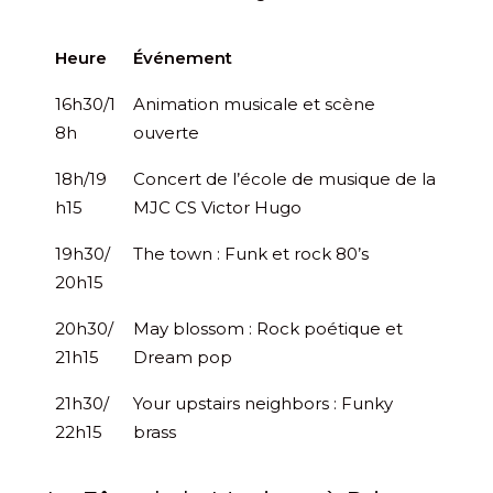
Heure
Événement
16h30/1
Animation musicale et scène
8h
ouverte
18h/19
Concert de l’école de musique de la
h15
MJC CS Victor Hugo
19h30/
The town : Funk et rock 80’s
20h15
20h30/
May blossom : Rock poétique et
21h15
Dream pop
21h30/
Your upstairs neighbors : Funky
22h15
brass