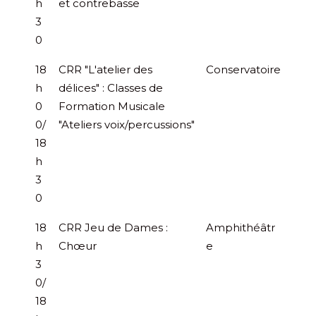
h
et contrebasse
3
0
18
CRR "L'atelier des
Conservatoire
h
délices" : Classes de
0
Formation Musicale
0/
"Ateliers voix/percussions"
18
h
3
0
18
CRR Jeu de Dames :
Amphithéâtr
h
Chœur
e
3
0/
18