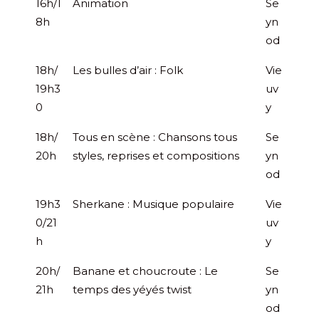
16h/1
Animation
Se
8h
yn
od
18h/
Les bulles d’air : Folk
Vie
19h3
uv
0
y
18h/
Tous en scène : Chansons tous
Se
20h
styles, reprises et compositions
yn
od
19h3
Sherkane : Musique populaire
Vie
0/21
uv
h
y
20h/
Banane et choucroute : Le
Se
21h
temps des yéyés twist
yn
od