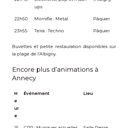
ups
22h50
Mornifle : Metal
Pâquier
23h55
Teïra : Techno
Pâquier
Buvettes et petite restauration disponibles sur
la plage de l’Albigny.
Encore plus d’animations à
Annecy
H
Événement
Lieu
e
ur
e
15
CRR : Musiques actuelles
Salle Pierre