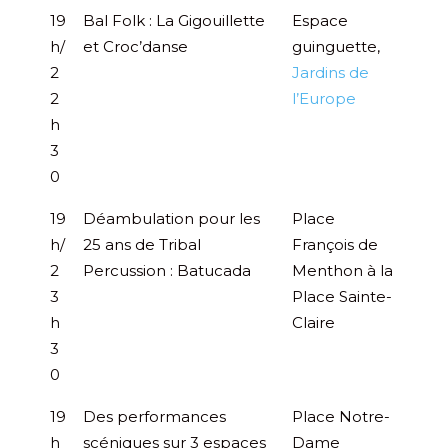
19
Bal Folk : La Gigouillette
Espace
h/
et Croc’danse
guinguette,
2
Jardins de
2
l’Europe
h
3
0
19
Déambulation pour les
Place
h/
25 ans de Tribal
François de
2
Percussion : Batucada
Menthon à la
3
Place Sainte-
h
Claire
3
0
19
Des performances
Place Notre-
h
scéniques sur 3 espaces
Dame