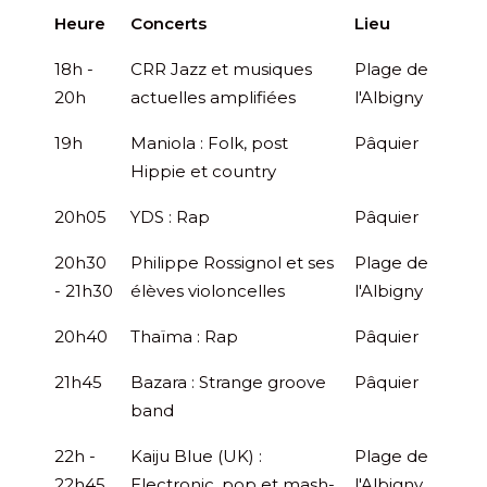
Heure
Concerts
Lieu
18h -
CRR Jazz et musiques
Plage de
20h
actuelles amplifiées
l'Albigny
19h
Maniola : Folk, post
Pâquier
Hippie et country
20h05
YDS : Rap
Pâquier
20h30
Philippe Rossignol et ses
Plage de
- 21h30
élèves violoncelles
l'Albigny
20h40
Thaïma : Rap
Pâquier
21h45
Bazara : Strange groove
Pâquier
band
22h -
Kaiju Blue (UK) :
Plage de
22h45
Electronic, pop et mash-
l'Albigny