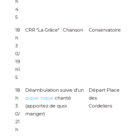
h
4
5
18
CRR "La Grâce" : Chanson
Conservatoire
h
3
0/
19
h1
5
18
Déambulation suivie d'un
Départ Place
h
pique-nique
chanté
des
3
(apportez de quoi
Cordeliers
0/
manger)
21
h