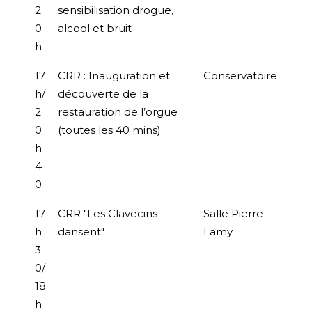
2
sensibilisation drogue,
0
alcool et bruit
h
17
CRR : Inauguration et
Conservatoire
h/
découverte de la
2
restauration de l’orgue
0
(toutes les 40 mins)
h
4
0
17
CRR "Les Clavecins
Salle Pierre
h
dansent"
Lamy
3
0/
18
h