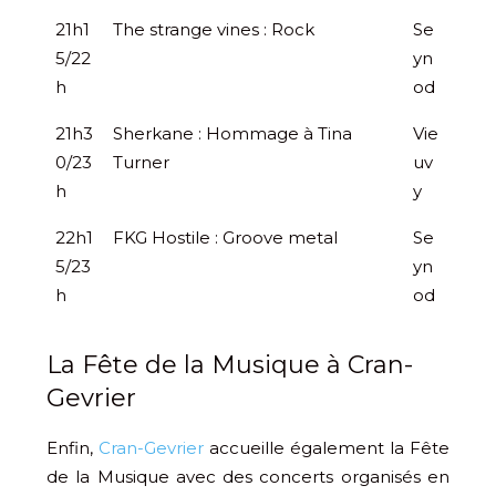
21h1
The strange vines : Rock
Se
5/22
yn
h
od
21h3
Sherkane : Hommage à Tina
Vie
0/23
Turner
uv
h
y
22h1
FKG Hostile : Groove metal
Se
5/23
yn
h
od
La Fête de la Musique à Cran-
Gevrier
Enfin,
Cran-Gevrier
accueille également la Fête
de la Musique avec des concerts organisés en