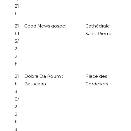
21
h
21
Good News gospel
Cathédrale
h1
Saint-Pierre
5/
2
2
h
21
Dobra Da Poum :
Place des
h
Batucada
Cordeliers
3
0/
2
2
h
3