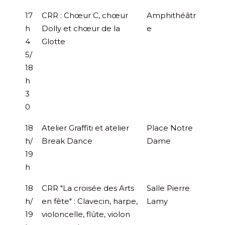
17
CRR : Chœur C, chœur
Amphithéâtr
h
Dolly et chœur de la
e
4
Glotte
5/
18
h
3
0
18
Atelier Graffiti et atelier
Place Notre
h/
Break Dance
Dame
19
h
18
CRR "La croisée des Arts
Salle Pierre
h/
en fête" : Clavecin, harpe,
Lamy
19
violoncelle, flûte, violon