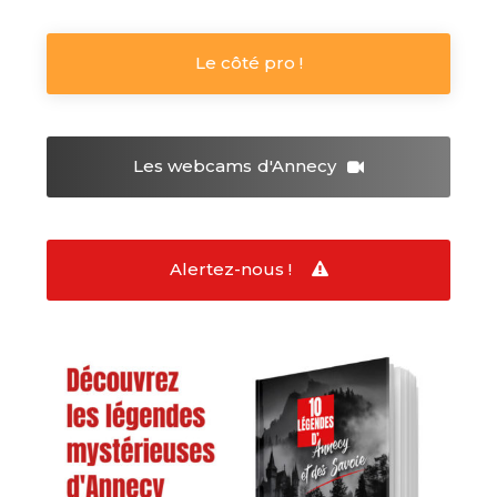
Le côté pro !
Les webcams
d'Annecy
Alertez-nous !