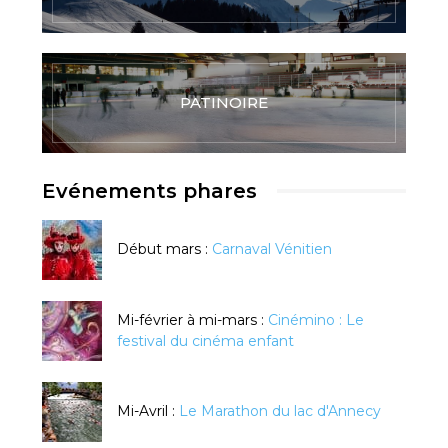
PATINOIRE
Evénements phares
Début mars :
Carnaval Vénitien
Mi-février à mi-mars :
Cinémino : Le
festival du cinéma enfant
Mi-Avril :
Le Marathon du lac d'Annecy