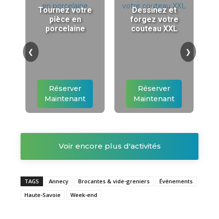
Tournez votre
Dessinez et
pièce en
forgez votre
porcelaine
couteau XXL
❮
❯
Réserver
Réserver
Maintenant
Maintenant
Voir encore plus d'activités
TAGS
Annecy
Brocantes & vide-greniers
Événements
Haute-Savoie
Week-end