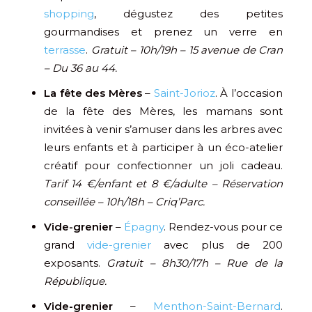
shopping
, dégustez des petites
gourmandises et prenez un verre en
terrasse
.
Gratuit – 10h/19h – 15 avenue de Cran
– Du 36 au 44.
La fête des Mères
–
Saint-Jorioz
. À l’occasion
de la fête des Mères, les mamans sont
invitées à venir s’amuser dans les arbres avec
leurs enfants et à participer à un éco-atelier
créatif pour confectionner un joli cadeau.
Tarif 14 €/enfant et 8 €/adulte – Réservation
conseillée – 10h/18h – Criq’Parc.
Vide-grenier
–
Épagny
. Rendez-vous pour ce
grand
vide-grenier
avec plus de 200
exposants.
Gratuit – 8h30/17h – Rue de la
République.
Vide-grenier
–
Menthon-Saint-Bernard
.