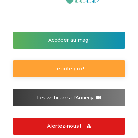
Accéder au mag'
Le côté pro !
Les webcams
d'Annecy
Alertez-nous !