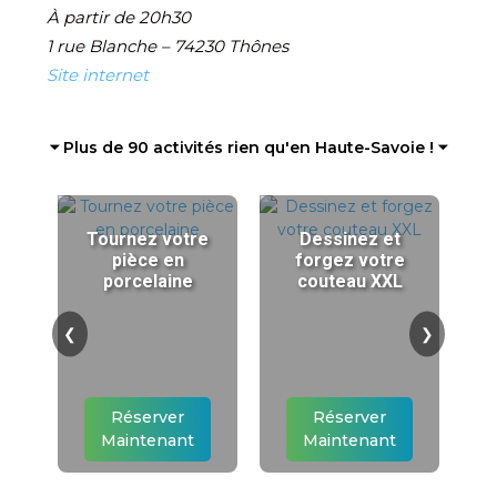
À partir de 20h30
1 rue Blanche – 74230 Thônes
Site internet
⏷ Plus de 90 activités rien qu'en Haute-Savoie ! ⏷
Tournez votre
Dessinez et
pièce en
forgez votre
porcelaine
couteau XXL
❮
❯
Réserver
Réserver
Maintenant
Maintenant