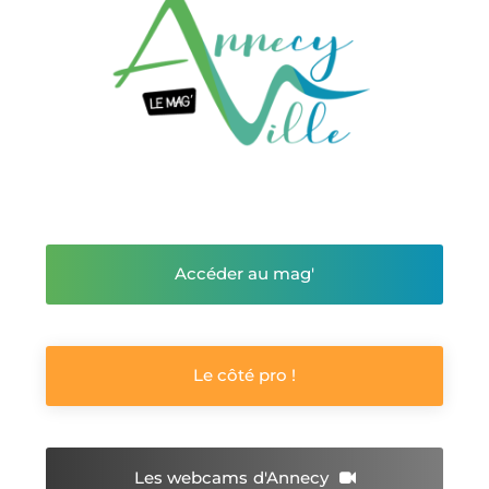
Accéder au mag'
Le côté pro !
Les webcams
d'Annecy