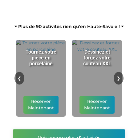
⏷ Plus de 90 activités rien qu'en Haute-Savoie ! ⏷
Tournez votre
Dessinez et
pièce en
forgez votre
porcelaine
couteau XXL
p
❮
❯
Réserver
Réserver
Maintenant
Maintenant
Voir encore plus d'activités