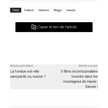
TAGS
Culture
Histoire
Neige
Savoie
Copier le lien de l'article
Article précédent
Article suivant
La fondue est-elle
3 films incontournables
savoyarde ou suisse ?
tournés dans les
montagnes de Haute-
Savoie !