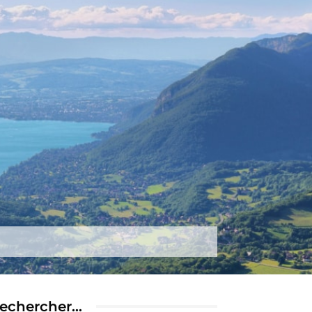
tez-nous
Plus
echercher…