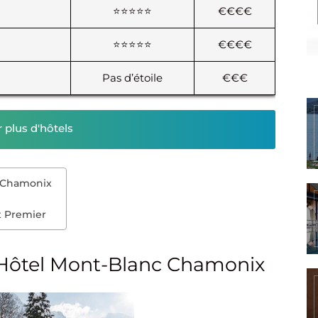
⭐⭐⭐⭐⭐
€€€€
⭐⭐⭐⭐⭐
€€€€
Pas d’étoile
€€€
r plus d'hôtels
c Chamonix
t Premier
L’Hôtel Mont-Blanc Chamonix