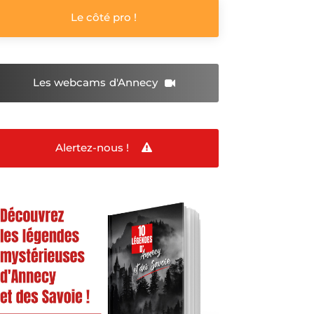
Le côté pro !
Les webcams
d'Annecy
Alertez-nous !