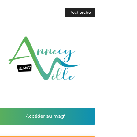
Accéder au mag'