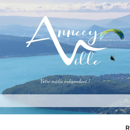
Votre média indépendant !
rner
S’installer
Le mag
Côté pro
Aler
R