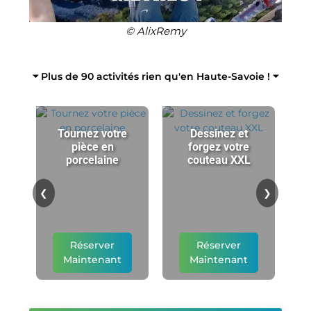
© AlixRemy
⏷ Plus de 90 activités rien qu'en Haute-Savoie ! ⏷
Tournez votre
Dessinez et
pièce en
forgez votre
porcelaine
couteau XXL
p
❮
❯
Réserver
Réserver
Maintenant
Maintenant