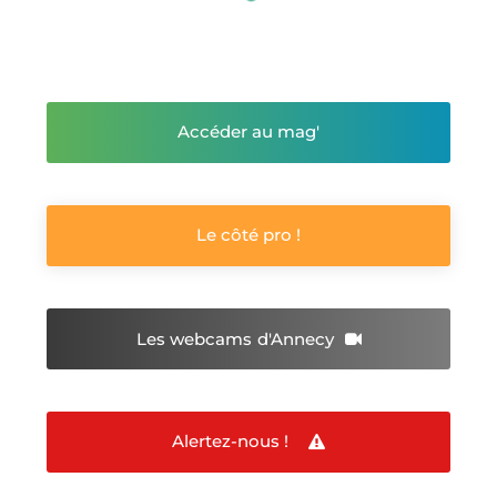
Accéder au mag'
Le côté pro !
Les webcams
d'Annecy
Alertez-nous !