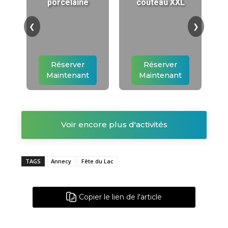
porcelaine
couteau XXL
❮
❯
Réserver
Réserver
Maintenant
Maintenant
Voir encore plus d'activités
TAGS
Annecy
Fête du Lac
Copier le lien de l'article