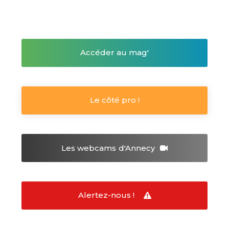
Accéder au mag'
Le côté pro !
Les webcams
d'Annecy
Alertez-nous !