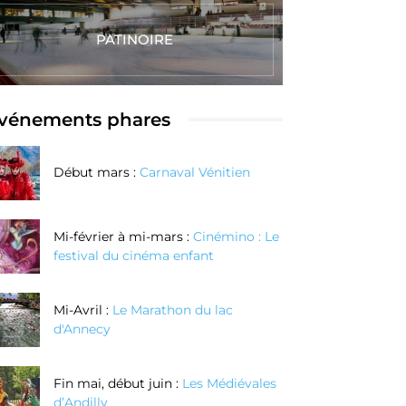
PATINOIRE
vénements phares
Début mars :
Carnaval Vénitien
Mi-février à mi-mars :
Cinémino : Le
festival du cinéma enfant
Mi-Avril :
Le Marathon du lac
d'Annecy
Réalisez vos
Réalisez votre
couteaux au
bague en
Fin mai, début juin :
Les Médiévales
oix grâce à la
argent texturé
d’Andilly