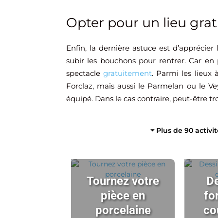
Opter pour un lieu grat
Enfin, la dernière astuce est d’apprécier
subir les bouchons pour rentrer. Car en p
spectacle
gratuitement
. Parmi les lieux
Forclaz, mais aussi le Parmelan ou le Vey
équipé. Dans le cas contraire, peut-être tr
⏷ Plus de 90 activi
Tournez votre
De
pièce en
fo
porcelaine
co