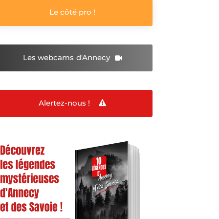
Le côté pro !
Les webcams
d'Annecy
Alertez-nous !