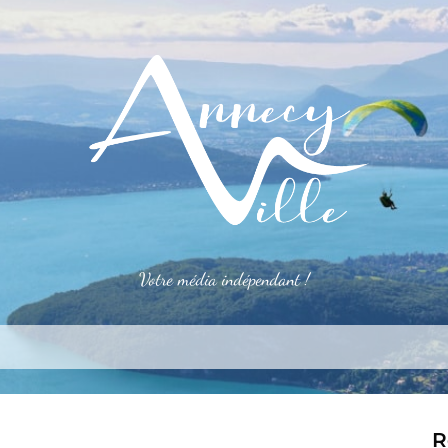
Votre média indépendant !
rner
S’installer
Le mag
Côté pro
Aler
R