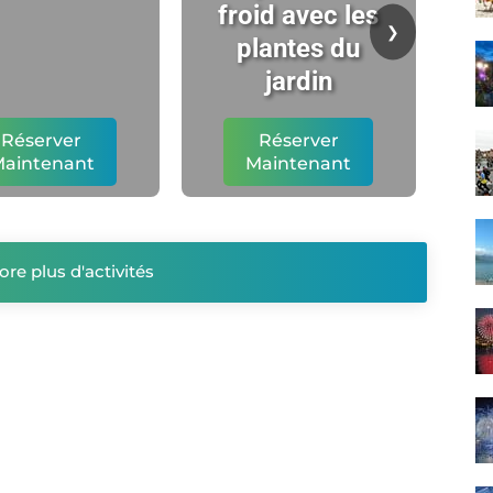
froid avec les
t
❯
plantes du
l'
jardin
Réserver
Réserver
aintenant
Maintenant
ore plus d'activités