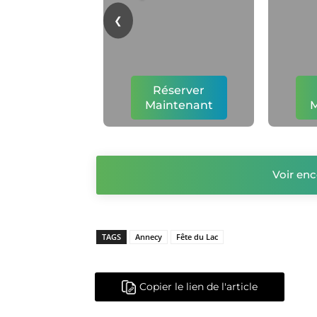
❮
Réserver
Maintenant
M
Voir enc
TAGS
Annecy
Fête du Lac
Copier le lien de l'article