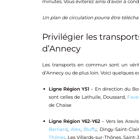
minutes. Vous éviterez ainsi d’avoir à con
Un plan de circulation pourra être téléchar
Privilégier les transp
d’Annecy
Les transports en commun sont un vérita
d’Annecy ou de plus loin. Voici quelques e
Ligne Région Y51
– En direction du Bo
sont celles de Lathuile, Doussard,
Fave
de Chaise
Ligne Région Y62-Y62
– Vers les Aravi
Bernard
,
Alex
,
Bluffy
, Dingy-Saint-Cla
Thônes
, Les Villards-sur-Thônes, Saint