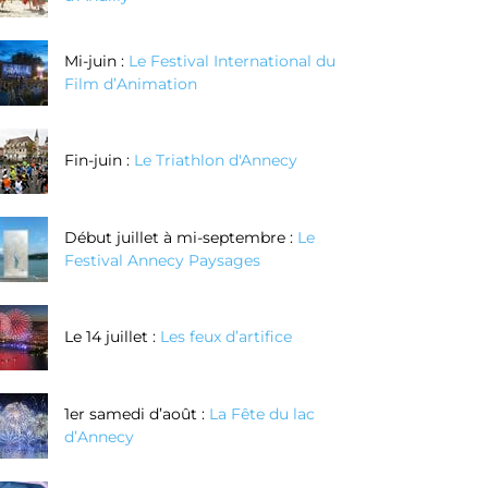
echnique de
enlèvement de
Mi-juin :
Le Festival International du
matière
Film d’Animation
Réserver
Réserver
Fin-juin :
Le Triathlon d'Annecy
Maintenant
Maintenant
Début juillet à mi-septembre :
Le
Festival Annecy Paysages
Le 14 juillet :
Les feux d’artifice
1er samedi d’août :
La Fête du lac
d’Annecy