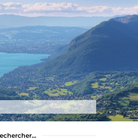
tez-nous
Plus
echercher…