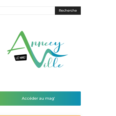
Accéder au mag'