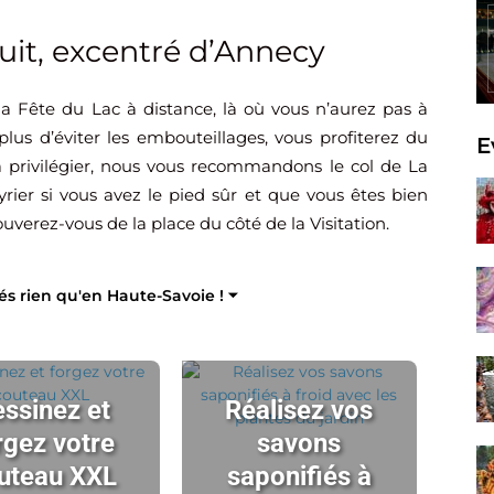
uit, excentré d’Annecy
 la Fête du Lac à distance, là où vous n’aurez pas à
lus d’éviter les embouteillages, vous profiterez du
E
 à privilégier, nous vous recommandons le col de La
rier si vous avez le pied sûr et que vous êtes bien
ouverez-vous de la place du côté de la Visitation.
tés rien qu'en Haute-Savoie ! ⏷
ssinez et
Réalisez vos
rgez votre
savons
uteau XXL
saponifiés à
ch