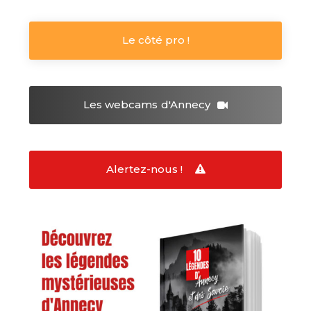
Le côté pro !
Les webcams
d'Annecy
Alertez-nous !