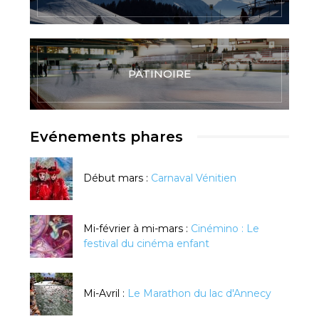
PATINOIRE
Evénements phares
Début mars :
Carnaval Vénitien
Mi-février à mi-mars :
Cinémino : Le
festival du cinéma enfant
Mi-Avril :
Le Marathon du lac d'Annecy