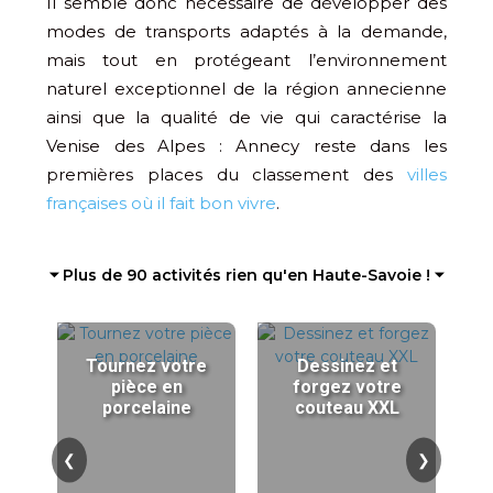
Il semble donc nécessaire de développer des
modes de transports adaptés à la demande,
mais tout en protégeant l’environnement
naturel exceptionnel de la région annecienne
ainsi que la qualité de vie qui caractérise la
Venise des Alpes : Annecy reste dans les
premières places du classement des
villes
françaises où il fait bon vivre
.
⏷ Plus de 90 activités rien qu'en Haute-Savoie ! ⏷
Tournez votre
Dessinez et
pièce en
forgez votre
porcelaine
couteau XXL
❮
❯