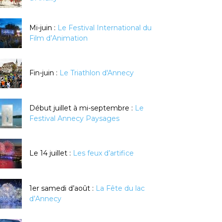
éalisez vos
Réalisez votre
Mi-juin :
Le Festival International du
couteaux au
bague en
Film d’Animation
oix grâce à la
argent texturé
echnique de
enlèvement de
Fin-juin :
Le Triathlon d'Annecy
matière
Début juillet à mi-septembre :
Le
Réserver
Réserver
Festival Annecy Paysages
Maintenant
Maintenant
Le 14 juillet :
Les feux d’artifice
1er samedi d’août :
La Fête du lac
d’Annecy