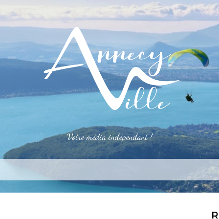
Votre média indépendant !
rner
S’installer
Le mag
Côté pro
Ale
R