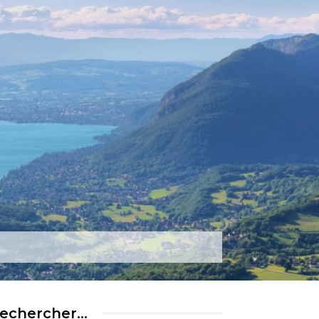
rtez-nous
Plus
echercher…