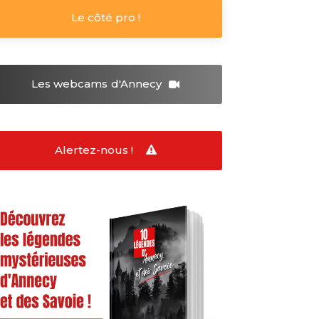
Le côté pro !
Les webcams
d'Annecy
Alertez-nous !