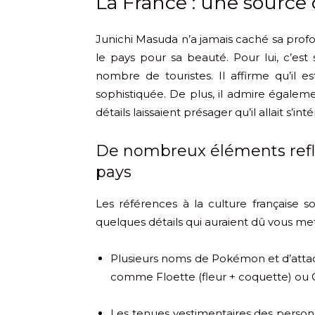
La France : une source 
Junichi Masuda n’a jamais caché sa profon
le pays pour sa beauté. Pour lui, c’est
nombre de touristes. Il affirme qu’il
sophistiquée. De plus, il admire égaleme
détails laissaient présager qu’il allait s’int
De nombreux éléments reflè
pays
Les références à la culture française 
quelques détails qui auraient dû vous met
Plusieurs noms de Pokémon et d’attaqu
comme Floette (fleur + coquette) ou G
Les tenues vestimentaires des person