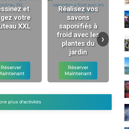
ssinez et
Réalisez vos
R
rgez votre
savons
uteau XXL
saponifiés à
ch
froid avec les
t
❯
plantes du
l'
jardin
Réserver
Réserver
Maintenant
Maintenant
ore plus d'activités