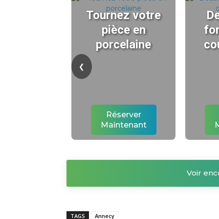
Tournez votre
De
pièce en
fo
porcelaine
co
❮
Réserver
Maintenant
Voir enc
TAGS
Annecy