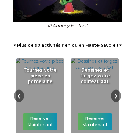
© Annecy Festival
⏷ Plus de 90 activités rien qu'en Haute-Savoie ! ⏷
Tournez votre
Dessinez et
pièce en
forgez votre
porcelaine
couteau XXL
❮
❯
Réserver
Réserver
Maintenant
Maintenant