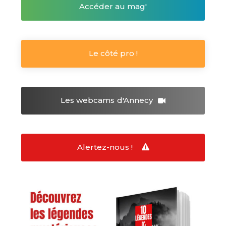
Accéder au mag'
Le côté pro !
Les webcams
d'Annecy
Alertez-nous !