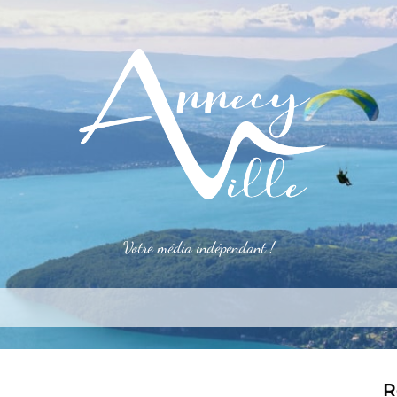
Votre média indépendant !
rner
S’installer
Le mag
Côté pro
Aler
R