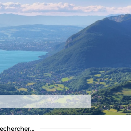
tez-nous
Plus
echercher…