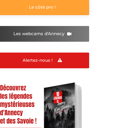
Le côté pro !
Les webcams
d'Annecy
Alertez-nous !