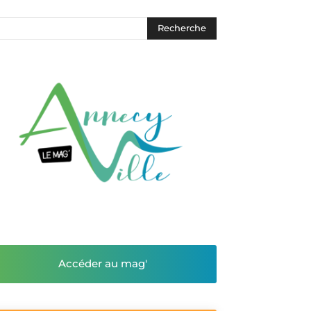
Accéder au mag'