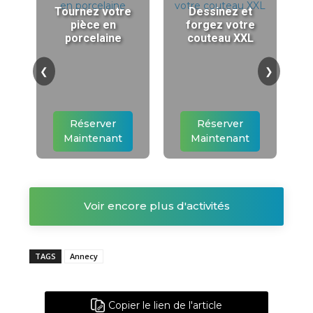
Tournez votre
Dessinez et
pièce en
forgez votre
porcelaine
couteau XXL
❮
❯
Réserver
Réserver
Maintenant
Maintenant
Voir encore plus d'activités
TAGS
Annecy
Copier le lien de l'article