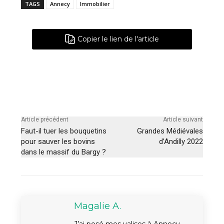
TAGS
Annecy
Immobilier
Copier le lien de l'article
Article précédent
Article suivant
Faut-il tuer les bouquetins
Grandes Médiévales
pour sauver les bovins
d’Andilly 2022
dans le massif du Bargy ?
Magalie A.
J’ai posé mes valises à Annecy,