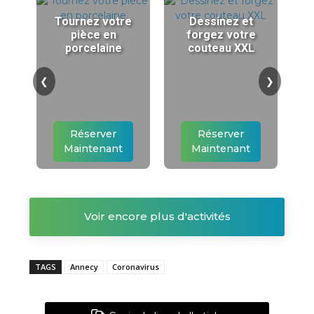
Tournez votre
Dessinez et
pièce en
forgez votre
porcelaine
couteau XXL
❮
❯
Réserver
Réserver
Maintenant
Maintenant
Voir encore plus d'activités
TAGS
Annecy
Coronavirus