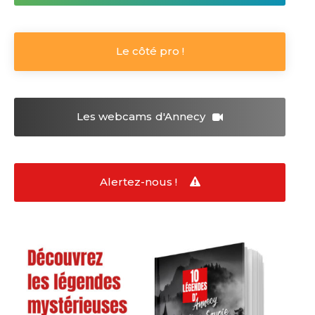
Le côté pro !
Les webcams
d'Annecy
Alertez-nous !