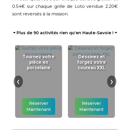
0.54€ sur chaque grille de Loto vendue 2.20€
sont reversés à la mission.
⏷ Plus de 90 activités rien qu'en Haute-Savoie ! ⏷
Tournez votre
Dessinez et
pièce en
forgez votre
porcelaine
couteau XXL
❮
❯
Réserver
Réserver
Maintenant
Maintenant