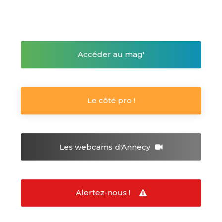
Accéder au mag'
Le côté pro !
Les webcams
d'Annecy
Alertez-nous !