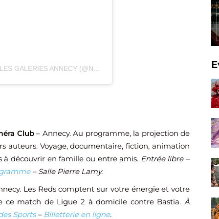
E
UNE PUBLICATION PARTAGÉE PAR NOUVELLES GALERIES ANNECY (@NOUVELLESGALERIES_ANNECY)
méra Club
– Annecy. Au programme, la projection de
s auteurs. Voyage, documentaire, fiction, animation
s à découvrir en famille ou entre amis.
Entrée libre –
ogramme
– Salle Pierre Lamy.
necy. Les Reds comptent sur votre énergie et votre
de ce match de Ligue 2 à domicile contre Bastia.
À
des Sports
–
Billetterie en ligne
.