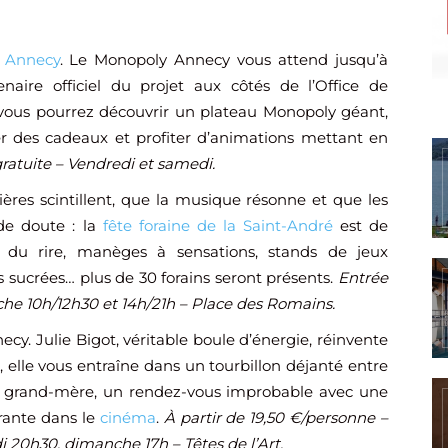
–
Annecy
. Le Monopoly Annecy vous attend jusqu’à
naire officiel du projet aux côtés de l’Office de
, vous pourrez découvrir un plateau Monopoly géant,
er des cadeaux et profiter d’animations mettant en
ratuite – Vendredi et samedi.
res scintillent, que la musique résonne et que les
 de doute : la
fête foraine de la Saint-André
est de
s du rire, manèges à sensations, stands de jeux
 sucrées… plus de 30 forains seront présents.
Entrée
he 10h/12h30 et 14h/21h – Place des Romains.
ecy. Julie Bigot, véritable boule d’énergie, réinvente
e, elle vous entraîne dans un tourbillon déjanté entre
 grand-mère, un rendez-vous improbable avec une
irante dans le
cinéma
.
À partir de 19,50 €/personne –
 20h30, dimanche 17h – Têtes de l’Art.