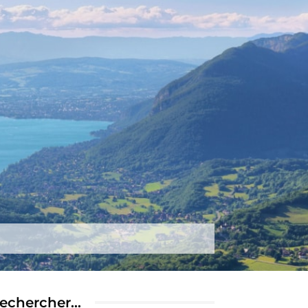
tez-nous
Plus
echercher…