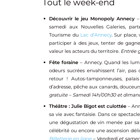
Tout le week-end
Découvrir le jeu Monopoly Annecy
samedi aux Nouvelles Galeries, parte
Tourisme du
Lac d’Annecy
. Sur place
participer à des jeux, tenter de gagn
valeur les acteurs du territoire.
Entrée g
Fête foraine
– Annecy. Quand les lumiè
odeurs sucrées envahissent l’air, pas
retour ! Autos-tamponneuses, palai
d’adresse, pêche aux canards, douceurs
gratuite – Samedi 14h/00h30 et dimanc
Théâtre : Julie Bigot est culottée
– Ann
sa vie avec fantaisie. Dans ce spectacl
une dégustation de vin menée par sa
célébrité ou encore une ascension dél
Billetterie en ligne
– Vendredi et samedi