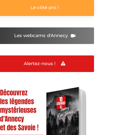
Le côté pro !
Les webcams
d'Annecy
Alertez-nous !