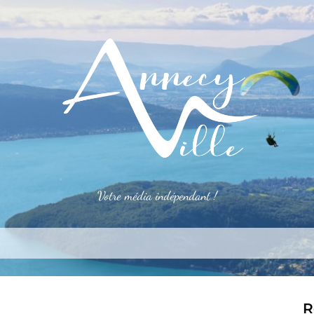
Votre média indépendant !
rner
S’installer
Le mag
Côté pro
Aler
R