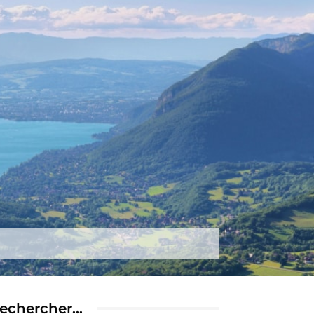
tez-nous
Plus
echercher…