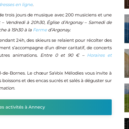
resses en ligne
.
 de trois jours de musique avec 200 musiciens et une
t – Vendredi à 20h30, Église d’Argonay – Samedi de
che à 15h30 à la
Ferme
d’Argonay.
Pendant 24h, des skieurs se relaient pour récolter des
ement s’accompagne d’un dîner caritatif, de concerts
tres animations.
Entre 0 et 90 € –
Horaires et
l-de-Bornes. Le chœur SaVoix Mélodies vous invite à
boissons et des encas sucrés et salés à déguster sur
imation.
res activités à Annecy