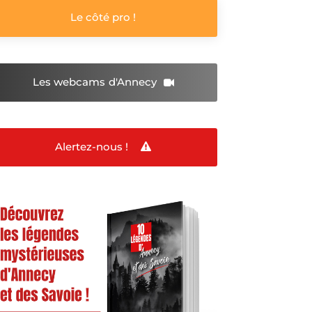
Le côté pro !
Les webcams
d'Annecy
Alertez-nous !