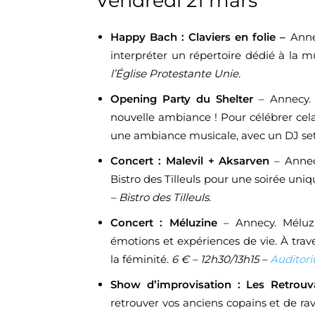
Vendredi 21 mars
Happy Bach : Claviers en
folie –
Anne
interpréter un répertoire dédié à la m
l’Église Protestante Unie.
Opening Party du Shelter
– Annecy.
nouvelle ambiance ! Pour célébrer cel
une ambiance musicale, avec un DJ set
Concert : Malevil + Aksarven
– Annec
Bistro des Tilleuls pour une soirée uni
– Bistro des Tilleuls
.
Concert : Méluzine
– Annecy. Méluzi
émotions et expériences de vie. À traver
la féminité.
6 € – 12h30/13h15 –
Auditor
Show d’improvisation : Les Retrouva
retrouver vos anciens copains et de rav