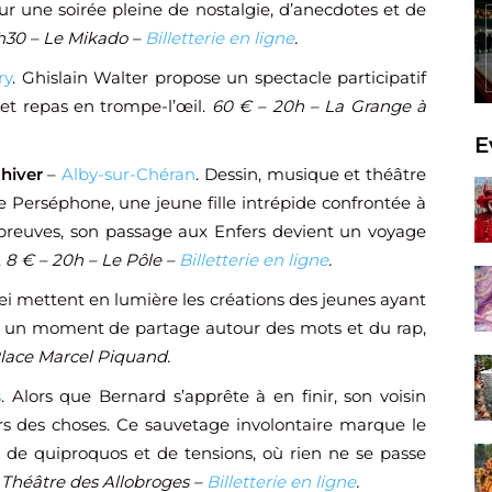
ur une soirée pleine de nostalgie, d’anecdotes et de
h30 – Le Mikado –
Billetterie en ligne
.
ry
. Ghislain Walter propose un spectacle participatif
et repas en trompe-l’œil.
60 € – 20h – La Grange à
E
hiver
–
Alby-sur-Chéran
. Dessin, musique et théâtre
e Perséphone, une jeune fille intrépide confrontée à
épreuves, son passage aux Enfers devient un voyage
.
8 € – 20h – Le Pôle –
Billetterie en ligne
.
ei mettent en lumière les créations des jeunes ayant
rant un moment de partage autour des mots et du rap,
Place Marcel Piquand.
s
. Alors que Bernard s’apprête à en finir, son voisin
urs des choses. Ce sauvetage involontaire marque le
e de quiproquos et de tensions, où rien ne se passe
 Théâtre des Allobroges –
Billetterie en ligne
.