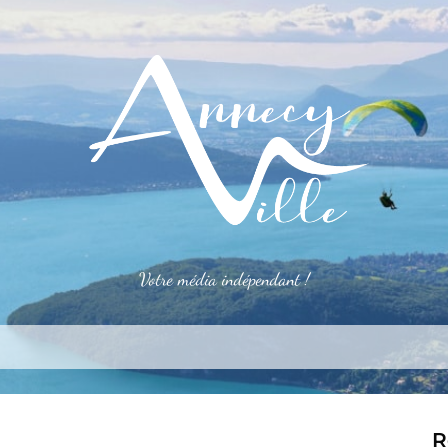
Votre média indépendant !
rner
S’installer
Le mag
Côté pro
Aler
R