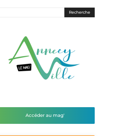
Accéder au mag'