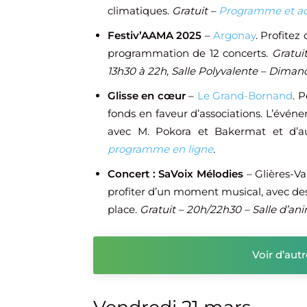
climatiques.
Gratuit –
Programme et ad
Festiv’AAMA 2025
–
Argonay
. Profitez
programmation de 12 concerts.
Gratui
13h30 à 22h, Salle Polyvalente – Diman
Glisse en cœur
–
Le Grand-Bornand
. 
fonds en faveur d’associations. L’évén
avec M. Pokora et Bakermat et d’au
programme en ligne
.
Concert : SaVoix Mélodies
– Glières-Va
profiter d’un moment musical, avec des 
place.
Gratuit – 20h/22h30 – Salle d’an
Voir d’aut