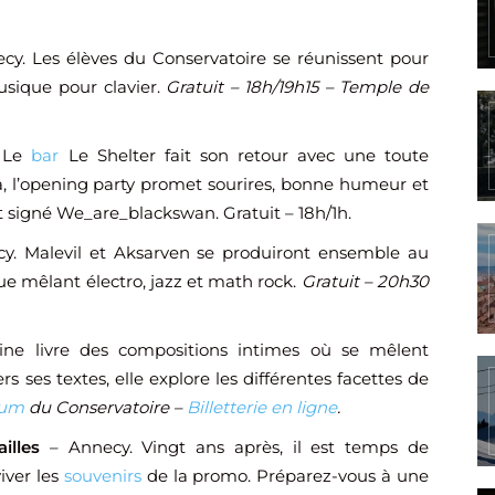
cy. Les élèves du Conservatoire se réunissent pour
usique pour clavier.
Gratuit – 18h/19h15 – Temple de
 Le
bar
Le Shelter fait son retour avec une toute
a, l’opening party promet sourires, bonne humeur et
 signé We_are_blackswan. Gratuit – 18h/1h.
y. Malevil et Aksarven se produiront ensemble au
que mêlant électro, jazz et math rock.
Gratuit – 20h30
ne livre des compositions intimes où se mêlent
s ses textes, elle explore les différentes facettes de
ium
du Conservatoire –
Billetterie en ligne
.
illes
– Annecy. Vingt ans après, il est temps de
iver les
souvenirs
de la promo. Préparez-vous à une