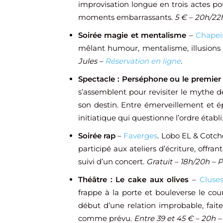
improvisation longue en trois actes po
moments embarrassants.
5 € – 20h/22
Soirée magie et mentalisme
–
Chapei
mêlant humour, mentalisme, illusions 
Jules –
Réservation en ligne
.
Spectacle : Perséphone ou le premier 
s’assemblent pour revisiter le mythe d
son destin. Entre émerveillement et 
initiatique qui questionne l’ordre établi
Soirée rap
–
Faverges
. Lobo EL & Cotch
participé aux ateliers d’écriture, off
suivi d’un concert.
Gratuit – 18h/20h – 
Théâtre : Le cake aux olives
–
Cluse
frappe à la porte et bouleverse le co
début d’une relation improbable, fait
comme prévu.
Entre 39 et 45 € – 20h –