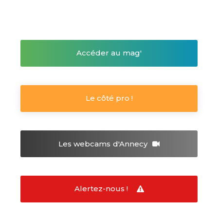
Accéder au mag'
Le côté pro !
Les webcams
d'Annecy
Alertez-nous !