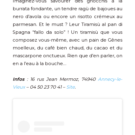
Imaginez-vous savourer des gnocchis à la
burrata fondante, un tendre ragù de bajoues au
nero d’avola ou encore un risotto crémeux au
parmesan. Et le must ? Leur Tiramisù al pan di
Spagna “fallo da solo” ! Un tiramisù que vous
composez vous-même, avec un pain de Gênes
moelleux, du café bien chaud, du cacao et du
mascarpone onctueux. Rien que d’en parler, on
en a l’eau à la bouche…
Infos
: 16 rus Jean Mermoz, 74940
Annecy-le-
Vieux
–
04 50 23 70 41 –
Site
.