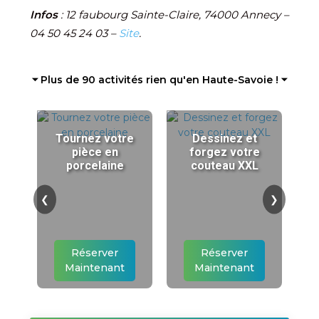
Infos
: 12 faubourg Sainte-Claire, 74000 Annecy –
04 50 45 24 03
–
Site
.
⏷ Plus de 90 activités rien qu'en Haute-Savoie ! ⏷
Tournez votre
Dessinez et
pièce en
forgez votre
porcelaine
couteau XXL
❮
❯
Réserver
Réserver
Maintenant
Maintenant