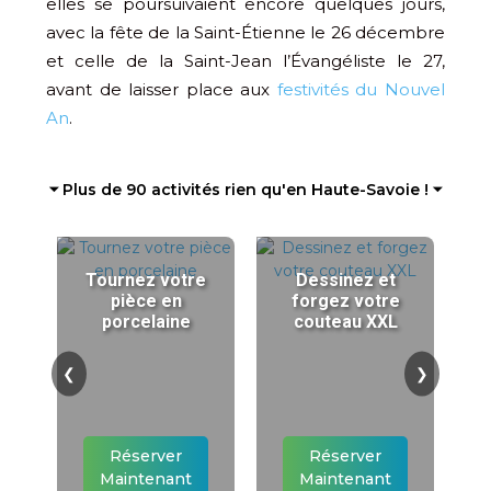
elles se poursuivaient encore quelques jours,
avec la fête de la Saint-Étienne le 26 décembre
et celle de la Saint-Jean l’Évangéliste le 27,
avant de laisser place aux
festivités du Nouvel
An
.
⏷ Plus de 90 activités rien qu'en Haute-Savoie ! ⏷
Tournez votre
Dessinez et
pièce en
forgez votre
porcelaine
couteau XXL
❮
❯
Réserver
Réserver
Maintenant
Maintenant