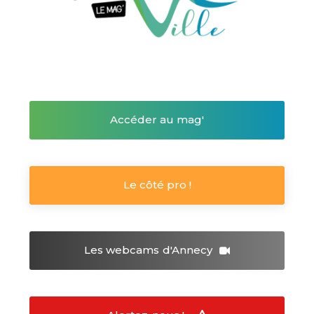
Accéder au mag'
Le côté pro !
Les webcams
d'Annecy