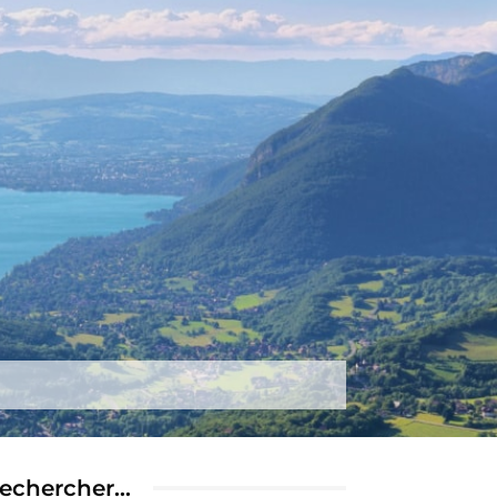
tez-nous
Plus
echercher…