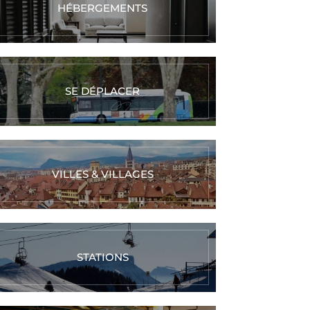
HÉBERGEMENTS
Réalisez vos
Réalisez votre
couteaux au
bague en
oix grâce à la
argent texturé
echnique de
SE DÉPLACER
enlèvement de
matière
Réserver
Réserver
Maintenant
Maintenant
VILLES & VILLAGES
STATIONS