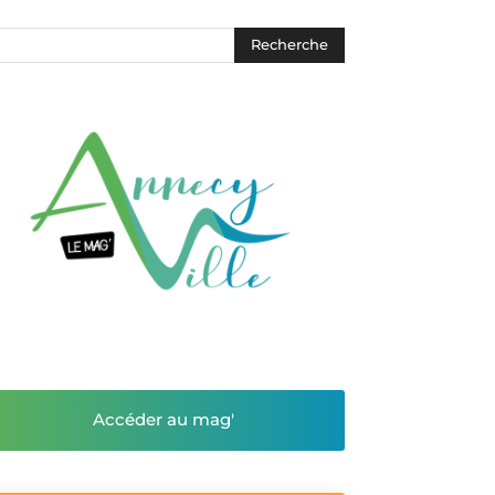
Accéder au mag'