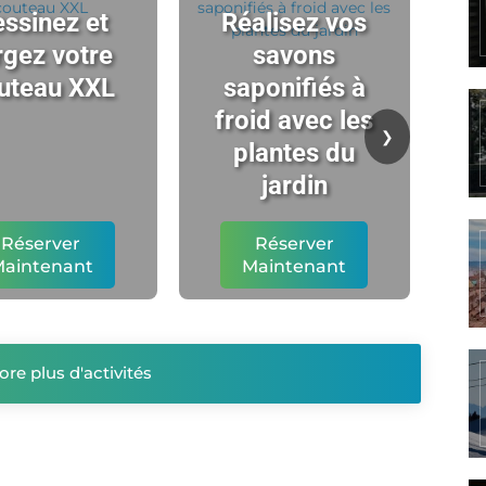
ssinez et
Réalisez vos
rgez votre
savons
uteau XXL
saponifiés à
ch
froid avec les
t
❯
plantes du
l'
jardin
Réserver
Réserver
aintenant
Maintenant
ore plus d'activités