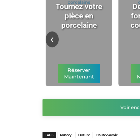
Tournez votre
De
pièce en
fo
porcelaine
co
❮
Réserver
Maintenant
M
Voir enc
TAGS
Annecy
Culture
Haute-Savoie