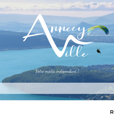
Votre média indépendant !
rner
S’installer
Le mag
Côté pro
Aler
R