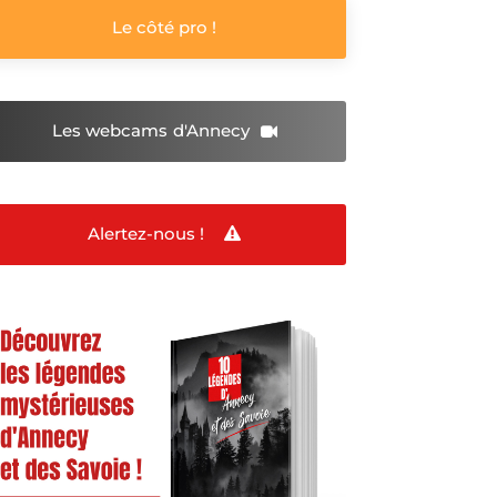
Le côté pro !
Les webcams
d'Annecy
Alertez-nous !