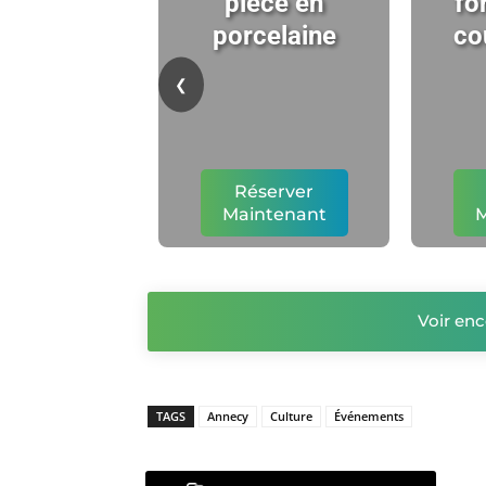
pièce en
fo
porcelaine
co
❮
Réserver
Maintenant
M
Voir enc
TAGS
Annecy
Culture
Événements