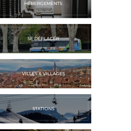
couteaux au
bague en
HÉBERGEMENTS
oix grâce à la
argent texturé
echnique de
enlèvement de
matière
SE DÉPLACER
Réserver
Réserver
Maintenant
Maintenant
VILLES & VILLAGES
STATIONS