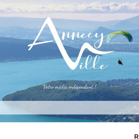
Votre média indépendant !
rner
S’installer
Le mag
Côté pro
Aler
R