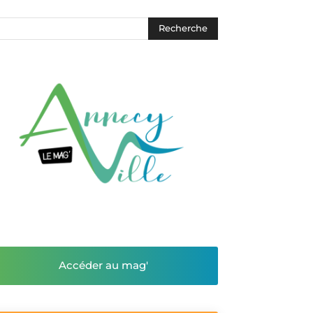
Accéder au mag'