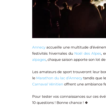
Annecy
accueille une multitude d’événem
festivités hivernales du
Noël des Alpes
, 
alpages
, chaque saison apporte son lot de 
Les amateurs de sport trouveront leur 
le
Marathon du lac d’Annecy
tandis que le
Carnaval Vénitien
offrent une ambiance fes
Pour tester vos connaissances sur ces é
10 questions ! Bonne chance ! 🍀