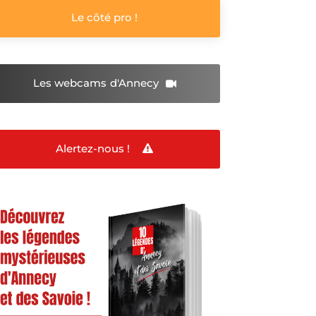
Le côté pro !
Les webcams
d'Annecy
Alertez-nous !