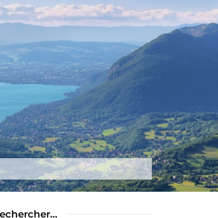
tez-nous
Plus
echercher…