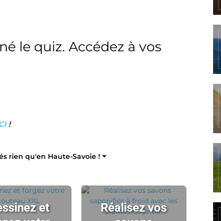
né le quiz. Accédez à vos
CI
!
tés rien qu'en Haute-Savoie ! ⏷
ssinez et
Réalisez vos