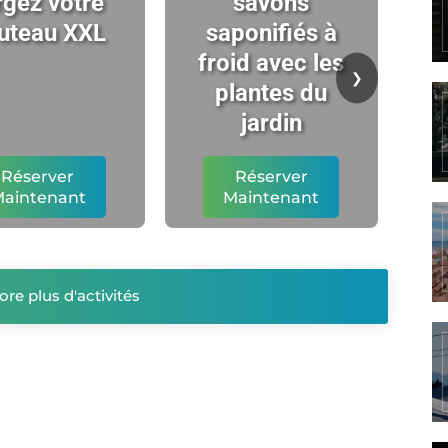
rgez votre
savons
uteau XXL
saponifiés à
ch
froid avec les
t
❯
plantes du
l'
jardin
Réserver
Réserver
aintenant
Maintenant
ore plus d'activités