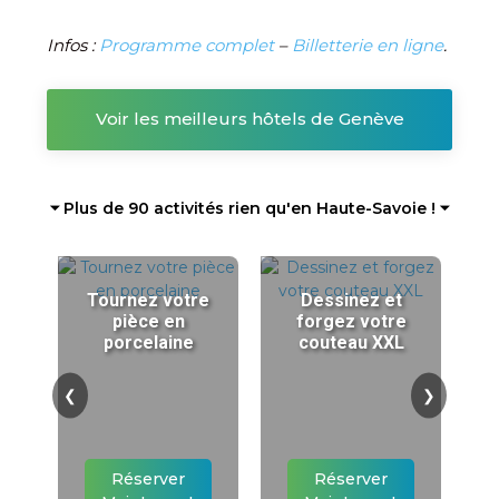
Infos :
Programme complet
–
Billetterie en ligne
.
Voir les meilleurs hôtels de Genève
⏷ Plus de 90 activités rien qu'en Haute-Savoie ! ⏷
Tournez votre
Dessinez et
pièce en
forgez votre
porcelaine
couteau XXL
❮
❯
Réserver
Réserver