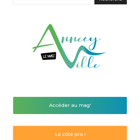
Accéder au mag'
Le côté pro !