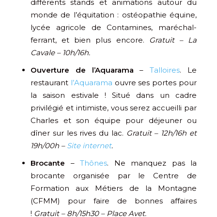
différents stands et animations autour du
monde de l’équitation : ostéopathie équine,
lycée agricole de Contamines, maréchal-
ferrant, et bien plus encore.
Gratuit – La
Cavale – 10h/16h.
Ouverture de l’Aquarama
–
Talloires
. Le
restaurant
l’Aquarama
ouvre ses portes pour
la saison estivale ! Situé dans un cadre
privilégié et intimiste, vous serez accueilli par
Charles et son équipe pour déjeuner ou
dîner sur les rives du lac.
Gratuit – 12h/16h et
19h/00h –
Site internet
.
Brocante
–
Thônes
. Ne manquez pas la
brocante organisée par le Centre de
Formation aux Métiers de la Montagne
(CFMM) pour faire de bonnes affaires
!
Gratuit – 8h/15h30 – Place Avet.