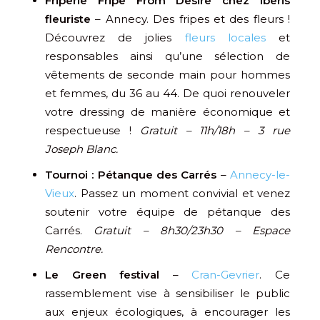
Friperie Fripe From Desire chez Iberis
fleuriste
– Annecy. Des fripes et des fleurs !
Découvrez de jolies
fleurs locales
et
responsables ainsi qu’une sélection de
vêtements de seconde main pour hommes
et femmes, du 36 au 44. De quoi renouveler
votre dressing de manière économique et
respectueuse !
Gratuit – 11h/18h – 3 rue
Joseph Blanc.
Tournoi : Pétanque des Carrés
–
Annecy-le-
Vieux
. Passez un moment convivial et venez
soutenir votre équipe de pétanque des
Carrés.
Gratuit – 8h30/23h30 – Espace
Rencontre.
Le Green festival
–
Cran-Gevrier
. Ce
rassemblement vise à sensibiliser le public
aux enjeux écologiques, à encourager les